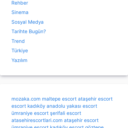
Rehber
Sinema
Sosyal Medya
Tarihte Bugün?
Trend
Türkiye
Yazılım
mozaka.com
maltepe escort
ataşehir escort
escort kadıköy
anadolu yakası escort
ümraniye escort
şerifali escort
atasehirescortlari.com
ataşehir escort
ümraniye escort
kadıköy escort
göztepe