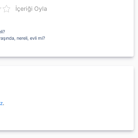
İçeriği Oyla
li?
şında, nereli, evli mi?
ız
.