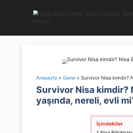
İçeriğe
atla
Anasayfa
»
Genel
»
Survivor Nisa kimdir? N
Survivor Nisa kimdir? 
yaşında, nereli, evli mi
İçindekiler
1
Nisa Bölükbaşı