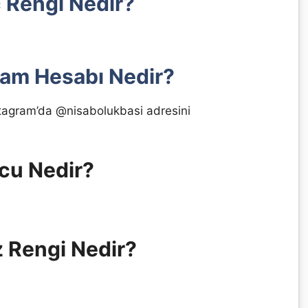
ç Rengi Nedir?
ram Hesabı Nedir?
tagram’da @nisabolukbasi adresini
rcu Nedir?
z Rengi Nedir?