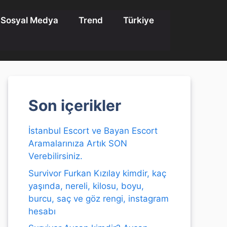
Sosyal Medya
Trend
Türkiye
Son içerikler
İstanbul Escort ve Bayan Escort
Aramalarınıza Artık SON
Verebilirsiniz.
Survivor Furkan Kızılay kimdir, kaç
yaşında, nereli, kilosu, boyu,
burcu, saç ve göz rengi, instagram
hesabı