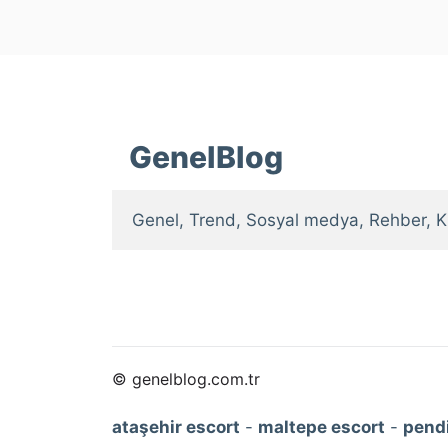
GenelBlog
Genel, Trend, Sosyal medya, Rehber, K
© genelblog.com.tr
ataşehir escort
-
maltepe escort
-
pendi