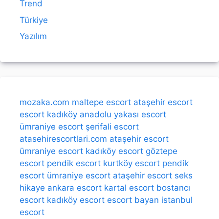
Trend
Türkiye
Yazılım
mozaka.com
maltepe escort
ataşehir escort
escort kadıköy
anadolu yakası escort
ümraniye escort
şerifali escort
atasehirescortlari.com
ataşehir escort
ümraniye escort
kadıköy escort
göztepe
escort
pendik escort
kurtköy escort
pendik
escort
ümraniye escort
ataşehir escort
seks
hikaye
ankara escort
kartal escort
bostancı
escort
kadıköy escort
escort bayan
istanbul
escort