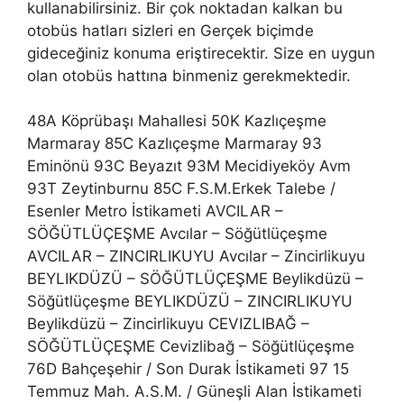
kullanabilirsiniz. Bir çok noktadan kalkan bu
otobüs hatları sizleri en Gerçek biçimde
gideceğiniz konuma eriştirecektir. Size en uygun
olan otobüs hattına binmeniz gerekmektedir.
48A Köprübaşı Mahallesi 50K Kazlıçeşme
Marmaray 85C Kazlıçeşme Marmaray 93
Eminönü 93C Beyazıt 93M Mecidiyeköy Avm
93T Zeytinburnu 85C F.S.M.Erkek Talebe /
Esenler Metro İstikameti AVCILAR –
SÖĞÜTLÜÇEŞME Avcılar – Söğütlüçeşme
AVCILAR – ZINCIRLIKUYU Avcılar – Zincirlikuyu
BEYLIKDÜZÜ – SÖĞÜTLÜÇEŞME Beylikdüzü –
Söğütlüçeşme BEYLIKDÜZÜ – ZINCIRLIKUYU
Beylikdüzü – Zincirlikuyu CEVIZLIBAĞ –
SÖĞÜTLÜÇEŞME Cevizlibağ – Söğütlüçeşme
76D Bahçeşehir / Son Durak İstikameti 97 15
Temmuz Mah. A.S.M. / Güneşli Alan İstikameti