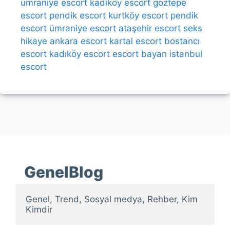
ümraniye escort
kadıköy escort
göztepe
escort
pendik escort
kurtköy escort
pendik
escort
ümraniye escort
ataşehir escort
seks
hikaye
ankara escort
kartal escort
bostancı
escort
kadıköy escort
escort bayan
istanbul
escort
GenelBlog
Genel, Trend, Sosyal medya, Rehber, Kim 
Kimdir