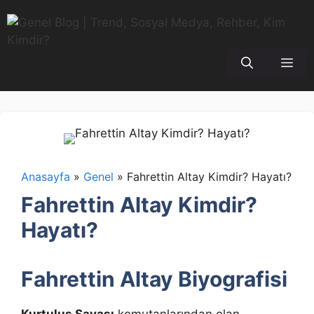
İçeriğe
atla
Me
Anasayfa
»
Genel
»
Fahrettin Altay Kimdir? Hayatı?
Fahrettin Altay Kimdir?
Hayatı?
Fahrettin Altay Biyografisi