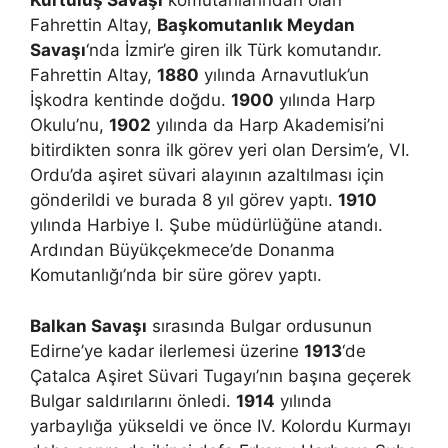
Kurtuluş Savaşı
komutanlarından olan
Fahrettin Altay,
Başkomutanlık Meydan
Savaşı
‘nda İzmir’e giren ilk Türk komutandır.
Fahrettin Altay,
1880
yılında Arnavutluk’un
İşkodra kentinde doğdu.
1900
yılında Harp
Okulu’nu,
1902
yılında da Harp Akademisi’ni
bitirdikten sonra ilk görev yeri olan Dersim’e, VI.
Ordu’da aşiret süvari alayının azaltılması için
gönderildi ve burada 8 yıl görev yaptı.
1910
yılında Harbiye I. Şube müdürlüğüne atandı.
Ardından Büyükçekmece’de Donanma
Komutanlığı’nda bir süre görev yaptı.
Balkan Savaşı
sırasında Bulgar ordusunun
Edirne’ye kadar ilerlemesi üzerine
1913
‘de
Çatalca Aşiret Süvari Tugayı’nın başına geçerek
Bulgar saldırılarını önledi.
1914
yılında
yarbaylığa yükseldi ve önce IV. Kolordu Kurmayı