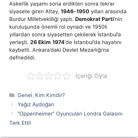
Askerlik yaşamı sona erdikten sonra tekrar
siyasete giren Altay,
1946
–
1950
yılları arasında
Burdur Milletvekilliği yaptı.
Demokrat Parti
‘nin
kuruluşunda önemli rol oynadı ve 1950li
yıllardan sonra siyasetten çekilerek İstanbul’a
yerleşti.
26 Ekim
1974
‘de İstanbul’da hayatını
kaybetti. Ankara’daki Devlet Mezarlığı’na
defnedildi.
İçeriği Oyla
Kategoriler
Genel
,
Kim Kimdir?
Yağız Aydoğan
“Oppenheimer” Oyuncuları Londra Galasını
Terk Etti!