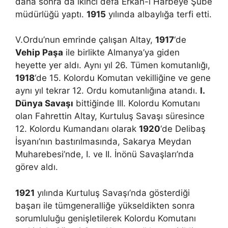
daha sonra da ikinci defa Erkan-ı Harbeye Şube
müdürlüğü yaptı.
1915
yılında albaylığa terfi etti.
V.Ordu’nun emrinde çalışan Altay,
1917
‘de
Vehip Paşa
ile birlikte Almanya’ya giden
heyette yer aldı. Aynı yıl 26. Tümen komutanlığı,
1918
‘de 15. Kolordu Komutan vekilliğine ve gene
aynı yıl tekrar 12. Ordu komutanlığına atandı.
I.
Dünya Savaşı
bittiğinde III. Kolordu Komutanı
olan Fahrettin Altay, Kurtuluş Savaşı süresince
12. Kolordu Kumandanı olarak
1920
‘de Delibaş
İsyanı’nın bastırılmasında, Sakarya Meydan
Muharebesi’nde, I. ve II. İnönü Savaşları’nda
görev aldı.
1921
yılında Kurtuluş Savaşı’nda gösterdiği
başarı ile tümgeneralliğe yükseldikten sonra
sorumluluğu genişletilerek Kolordu Komutanı