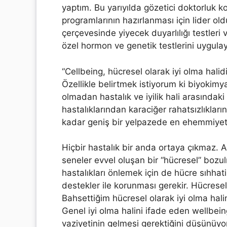
yaptım. Bu yarıyılda gözetici doktorluk 
programlarının hazırlanması için lider ol
çerçevesinde yiyecek duyarlılığı testleri
özel hormon ve genetik testlerini uygulay
“Cellbeing, hücresel olarak iyi olma halidi
Özellikle belirtmek istiyorum ki biyokimy
olmadan hastalık ve iyilik hali arasındak
hastalıklarından karaciğer rahatsızlıkları
kadar geniş bir yelpazede en ehemmiyetli 
Hiçbir hastalık bir anda ortaya çıkmaz. A
seneler evvel oluşan bir “hücresel” bozul
hastalıkları önlemek için de hücre sıhhat
destekler ile korunması gerekir. Hücresel
Bahsettiğim hücresel olarak iyi olma hal
Genel iyi olma halini ifade eden wellbei
vaziyetinin gelmesi gerektiğini düşünüy