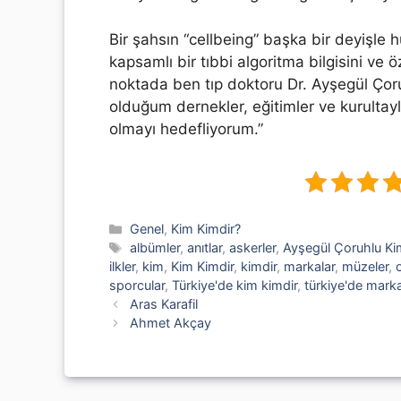
Bir şahsın “cellbeing” başka bir deyişle 
kapsamlı bir tıbbi algoritma bilgisini ve
noktada ben tıp doktoru Dr. Ayşegül Çoruh
olduğum dernekler, eğitimler ve kurultayl
olmayı hedefliyorum.”
Kategoriler
Genel
,
Kim Kimdir?
Etiketler
albümler
,
anıtlar
,
askerler
,
Ayşegül Çoruhlu Ki
ilkler
,
kim
,
Kim Kimdir
,
kimdir
,
markalar
,
müzeler
,
sporcular
,
Türkiye'de kim kimdir
,
türkiye'de marka
Aras Karafil
Ahmet Akçay