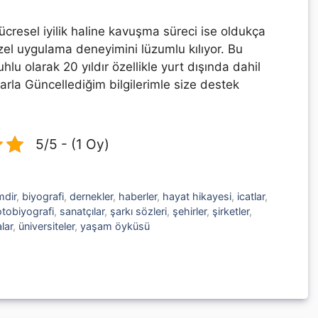
hücresel iyilik haline kavuşma süreci ise oldukça
 özel uygulama deneyimini lüzumlu kılıyor. Bu
lu olarak 20 yıldır özellikle yurt dışında dahil
arla Güncellediğim bilgilerimle size destek
5/5 - (1 Oy)
mdir
,
biyografi
,
dernekler
,
haberler
,
hayat hikayesi
,
icatlar
,
otobiyografi
,
sanatçılar
,
şarkı sözleri
,
şehirler
,
şirketler
,
lar
,
üniversiteler
,
yaşam öyküsü