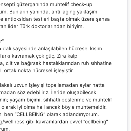
konsepti güzergahında muhtelif check-up
dum. Bunların yanında, anti-aging yaklaşımı
 ve antioksidan testleri başta olmak üzere şahsa
an lider Türk doktorlarından biriyim.
r”
a dalı sayesinde anlaşılabilen hücresel kısım
i farkı kavramak çok güç. Zira kalp
na, cilt ve bağırsak hastalıklarından ruh sıhhatine
ortak nokta hücresel işleyiştir.
lakalı uzvun işleyişi topallamadan aylar hatta
madan söz edebiliriz. İleride oluşabilecek
inin; yaşam biçimi, sıhhatli beslenme ve muhtelif
 olarak iyi olma hali ancak böyle muhtemeldir.
ini ben “CELLBEING” olarak adlandırıyorum.
ng/wellness gibi kavramlardan evvel “cellbeing”
orum.