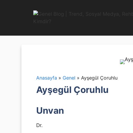
İçeriğe
atla
Anasayfa
»
Genel
»
Ayşegül Çoruhlu
Ayşegül Çoruhlu
Unvan
Dr.