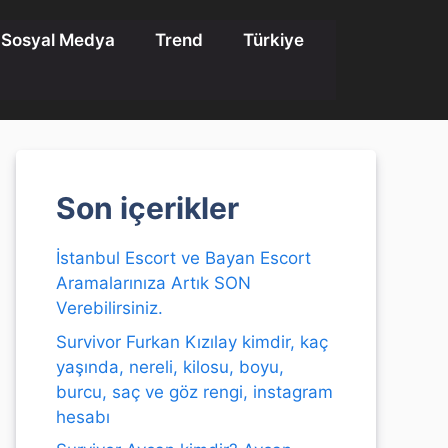
Sosyal Medya
Trend
Türkiye
Son içerikler
İstanbul Escort ve Bayan Escort
Aramalarınıza Artık SON
Verebilirsiniz.
Survivor Furkan Kızılay kimdir, kaç
yaşında, nereli, kilosu, boyu,
burcu, saç ve göz rengi, instagram
hesabı