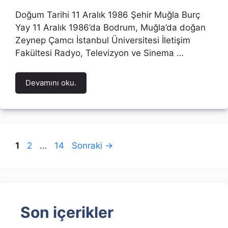
Doğum Tarihi 11 Aralık 1986 Şehir Muğla Burç
Yay 11 Aralık 1986’da Bodrum, Muğla’da doğan
Zeynep Çamcı İstanbul Üniversitesi İletişim
Fakültesi Radyo, Televizyon ve Sinema …
Devamını oku.
Sayfa
Sayfa
Sayfa
1
2
…
14
Sonraki
→
Son içerikler