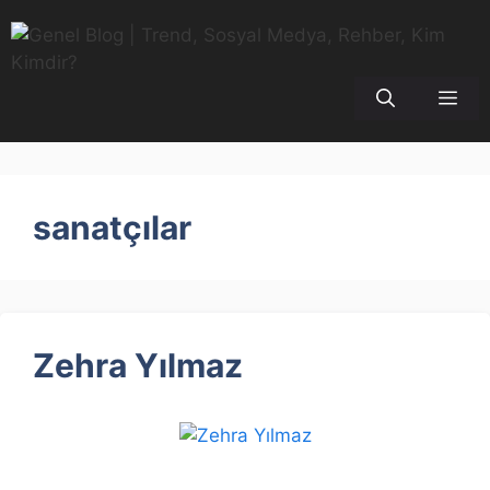
İçeriğe
atla
Me
sanatçılar
Zehra Yılmaz