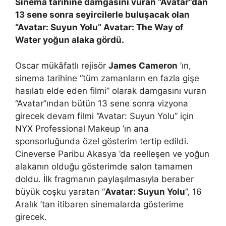
Sinema tarihine damgasını vuran “
Avatar
”dan
13 sene sonra seyircilerle buluşacak olan
“Avatar: Suyun Yolu” Avatar: The Way of
Water yoğun alaka gördü.
Oscar mükâfatlı rejisör
James Cameron
’ın,
sinema tarihine “tüm zamanların en fazla gişe
hasılatı elde eden filmi” olarak damgasını vuran
“Avatar”ından bütün 13 sene sonra vizyona
girecek devam filmi “Avatar: Suyun Yolu” için
NYX Professional Makeup ’ın ana
sponsorluğunda özel gösterim tertip edildi.
Cineverse Paribu Akasya ’da reelleşen ve yoğun
alakanın olduğu gösterimde salon tamamen
doldu. İlk fragmanın paylaşılmasıyla beraber
büyük coşku yaratan “
Avatar: Suyun Yolu
”, 16
Aralık ’tan itibaren sinemalarda gösterime
girecek.