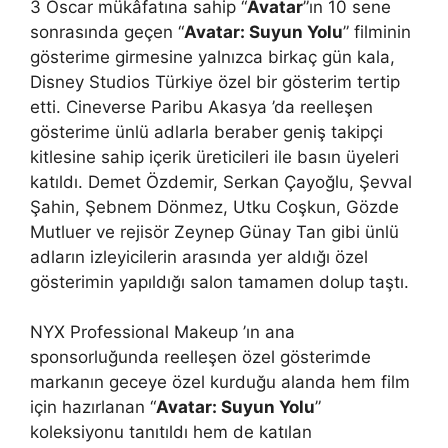
3 Oscar mükâfatına sahip “
Avatar
”ın 10 sene
sonrasında geçen “
Avatar: Suyun Yolu
” filminin
gösterime girmesine yalnızca birkaç gün kala,
Disney Studios Türkiye özel bir gösterim tertip
etti. Cineverse Paribu Akasya ’da reelleşen
gösterime ünlü adlarla beraber geniş takipçi
kitlesine sahip içerik üreticileri ile basın üyeleri
katıldı. Demet Özdemir, Serkan Çayoğlu, Şevval
Şahin, Şebnem Dönmez, Utku Coşkun, Gözde
Mutluer ve rejisör Zeynep Günay Tan gibi ünlü
adların izleyicilerin arasında yer aldığı özel
gösterimin yapıldığı salon tamamen dolup taştı.
NYX Professional Makeup ’ın ana
sponsorluğunda reelleşen özel gösterimde
markanın geceye özel kurduğu alanda hem film
için hazırlanan “
Avatar: Suyun Yolu
”
koleksiyonu tanıtıldı hem de katılan