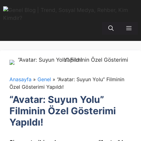
İçeriğe
atla
Me
Anasayfa
»
Genel
»
“Avatar: Suyun Yolu” Filminin
Özel Gösterimi Yapıldı!
“Avatar: Suyun Yolu”
Filminin Özel Gösterimi
Yapıldı!