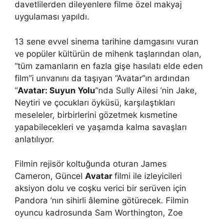
davetlilerden dileyenlere filme özel makyaj
uygulaması yapıldı.
13 sene evvel sinema tarihine damgasını vuran
ve popüler kültürün de mihenk taşlarından olan,
“tüm zamanların en fazla gişe hasılatı elde eden
film”i unvanını da taşıyan “Avatar”ın ardından
“
Avatar: Suyun Yolu
”nda Sully Ailesi ’nin Jake,
Neytiri ve çocukları öyküsü, karşılaştıkları
meseleler, birbirlerini gözetmek kısmetine
yapabilecekleri ve yaşamda kalma savaşları
anlatılıyor.
Filmin rejisör koltuğunda oturan James
Cameron, Güncel
Avatar
filmi ile izleyicileri
aksiyon dolu ve coşku verici bir serüven için
Pandora ’nın sihirli âlemine götürecek. Filmin
oyuncu kadrosunda Sam Worthington, Zoe