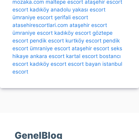
mozaka.com
maltepe escort
ataşehir escort
escort kadıköy
anadolu yakası escort
ümraniye escort
şerifali escort
atasehirescortlari.com
ataşehir escort
ümraniye escort
kadıköy escort
göztepe
escort
pendik escort
kurtköy escort
pendik
escort
ümraniye escort
ataşehir escort
seks
hikaye
ankara escort
kartal escort
bostancı
escort
kadıköy escort
escort bayan
istanbul
escort
GenelBlog