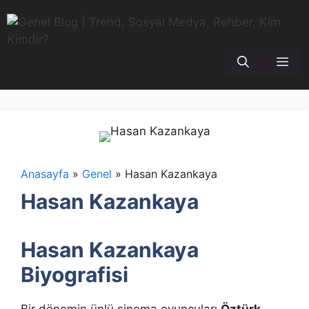
İçeriğe
atla
Me
Anasayfa
»
Genel
»
Hasan Kazankaya
Hasan Kazankaya
Hasan Kazankaya
Biyografisi