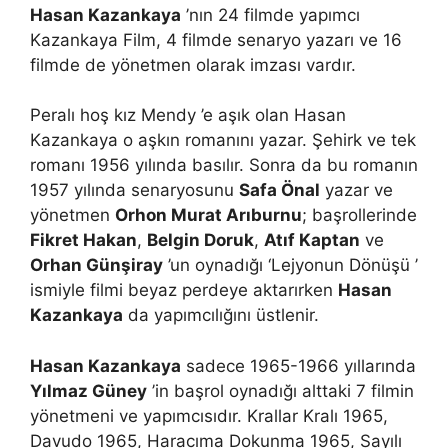
Hasan Kazankaya
’nın 24 filmde yapımcı
Kazankaya Film, 4 filmde senaryo yazarı ve 16
filmde de yönetmen olarak imzası vardır.
Peralı hoş kız Mendy ’e aşık olan Hasan
Kazankaya o aşkın romanını yazar. Şehirk ve tek
romanı 1956 yılında basılır. Sonra da bu romanın
1957 yılında senaryosunu
Safa Önal
yazar ve
yönetmen
Orhon Murat Arıburnu
; başrollerinde
Fikret Hakan
,
Belgin Doruk
,
Atıf Kaptan
ve
Orhan Günşiray
’un oynadığı ‘Lejyonun Dönüşü ’
ismiyle filmi beyaz perdeye aktarırken
Hasan
Kazankaya
da yapımcılığını üstlenir.
Hasan Kazankaya
sadece 1965-1966 yıllarında
Yılmaz Güney
’in başrol oynadığı alttaki 7 filmin
yönetmeni ve yapımcısıdır. Krallar Kralı 1965,
Davudo 1965, Haracıma Dokunma 1965, Sayılı