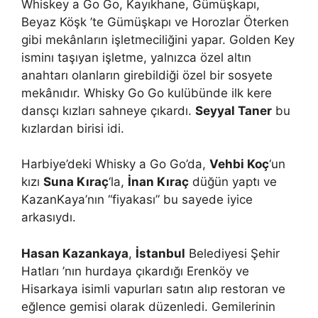
Whiskey a Go Go, Kayıkhane, Gümüşkapı,
Beyaz Köşk ’te Gümüşkapı ve Horozlar Öterken
gibi mekânların işletmeciliğini yapar. Golden Key
isminı taşıyan işletme, yalnızca özel altın
anahtarı olanların girebildiği özel bir sosyete
mekânıdır. Whisky Go Go kulübünde ilk kere
dansçı kızları sahneye çıkardı.
Seyyal Taner
bu
kızlardan birisi idi.
Harbiye’deki Whisky a Go Go’da,
Vehbi Koç
‘un
kızı
Suna Kıraç
‘la,
İnan Kıraç
düğün yaptı ve
KazanKaya’nın “fiyakası” bu sayede iyice
arkasıydı.
Hasan Kazankaya
,
İstanbul
Belediyesi Şehir
Hatları ’nın hurdaya çıkardığı Erenköy ve
Hisarkaya isimli vapurları satın alıp restoran ve
eğlence gemisi olarak düzenledi. Gemilerinin