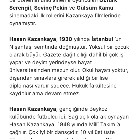
Bir dönemin ünlü sinema oyuncuları
Öztürk
Serengil
,
Sevinç Pekin
ve
Gülsüm Kamu
sinemadaki ilk rollerini Kazankaya filmlerinde
oynamıştır.
Hasan Kazankaya
,
1930
yılında
İstanbul
’un
Nişantaşı semtinde doğmuştur. Yoksul bir çocuk
olarak büyür. Gazete dağıtıcılığı dâhil birçok iş
yapar ve deyim yerindeyse hayat
üniversitesinden mezun olur. Okul hayatı yoktur,
dışarıdan sınavlara girerek aldığı bir lise
diploması vardır sadece. Hukuk fakültesine
kaydolur ama devam etmez.
Hasan Kazankaya
, gençliğinde Beykoz
kulübünde futbolcu idi. Sağ açık olarak oynayan
Hasan Kazankaya, 1948 yılında Millî Takım ’a
çağrılır. Çok iyi bir dansçıdır. 10 yıl üst üste