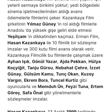
yeterli sermaye birikimi yoktur; yedi bölgedeki
sinema işletmecilerinden aldığı avans
ödemelerle filmlerini çeker. Kazankaya Film
şirketinin
Yılmaz Güney
’in rol aldığı filmlerle
Anadolu ’da yüksek gişe geliri elde etmesi
Yeşilçam
’ın dikkatinden kaçmaz. Erman Film,
Hasan Kazankaya
ile 10 filmlik bir sözleşme
imzalar ve 300 kutu filmi avans olarak verir.
Kazankaya Filmcilik bu filmlerde çalışmak üzere
Ayhan Işık
,
Gönül Yazar
,
Ajda Pekkan
,
Hülya
Koçyiğit
,
Tanju Gürsu
,
Nebahat Çehre
,
İzzet
Günay
,
Gülsüm Kamu
,
Tunç Okan
,
Kuzey
Vargın
,
Ekrem Bora
,
Tuncel Kurtiz
gibi
oyuncularla ve
Memduh Ün
,
Feyzi Tuna
,
Ertem
Göreç
,
Safa Önal
gibi yönetmenlerle
sözleşmeler imzalar.
Hasan Kazankaya
, 13 Aralık
1999
tarihinde