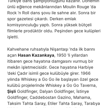
Türkiye dans şampiyonluğunu kazanır. Dönemin
ünlü eğlence mekânlarından Moulin Rouge ’da
Rock ’n Roll dans şovu ile sahne alır. Sonra bir
spor gazetesi çıkardı. Derken emlak
komisyonculuğu yaptı. Sonra yüksek bütçeli
filmlerle prodüktör oldu. Peşinden gece kulüpleri
işletti.
Kahvehane ruhsatıyla Nişantaşı ’nda ilk barını
açan
Hasan Kazankaya
, 1950 ’li yıllardan
itibaren gece hayatına damgasını vurmuş bir
mekân işletmecisidir. Gece hayatına Harbiye
’deki Çadır isimli gece kulübüyle girer. 1966
yılında Whiskey a Go Go ile başlayan özel gece
kulübü projelerinde Whiskey a Go Go Taverna,
Şişli
Goldfinger, Dalyan Goldfinger, İstinye
Goldfinger, Caddebostan Gazino, Mahama,
Taksim Tahta Saray, Etiler Tahta Saray, Tarabya