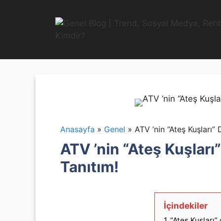
İçeriğe
atla
Anasayfa
»
Genel
»
ATV ’nin “Ateş Kuşları”
ATV ’nin “Ateş Kuşları
Tanıtım!
İçindekiler
1
“Ateş Kuşları”