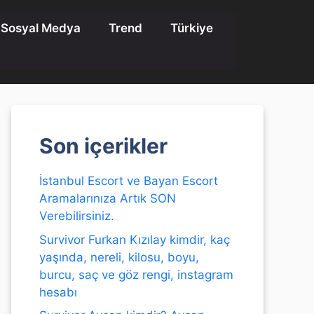
Sosyal Medya
Trend
Türkiye
Son içerikler
İstanbul Escort ve Bayan Escort
Aramalarınıza Artık SON
Verebilirsiniz.
Survivor Furkan Kızılay kimdir, kaç
yaşında, nereli, kilosu, boyu,
burcu, saç ve göz rengi, instagram
hesabı