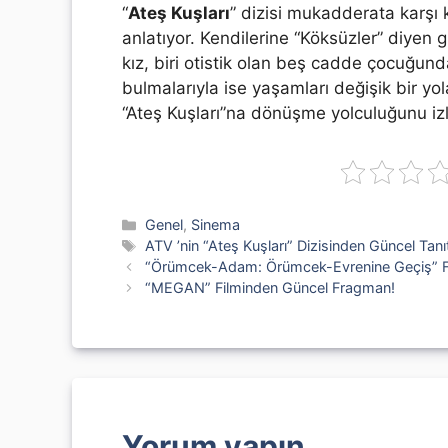
“
Ateş Kuşları
” dizisi mukadderata karş
anlatıyor. Kendilerine “Köksüzler” diyen 
kız, biri otistik olan beş cadde çocuğun
bulmalarıyla ise yaşamları değişik bir yo
“Ateş Kuşları”na dönüşme yolculuğunu izl
Kategoriler
Genel
,
Sinema
Etiketler
ATV ’nin “Ateş Kuşları” Dizisinden Güncel Tan
“Örümcek-Adam: Örümcek-Evrenine Geçiş” F
“MEGAN” Filminden Güncel Fragman!
Yorum yapın