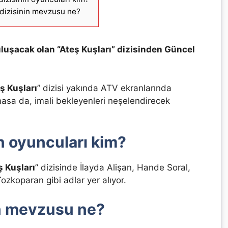
 dizisinin mevzusu ne?
uluşacak olan “Ateş Kuşları” dizisinden Güncel
ş Kuşları
” dizisi yakında ATV ekranlarında
masa da, imali bekleyenleri neşelendirecek
in oyuncuları kim?
ş Kuşları
” dizisinde İlayda Alişan, Hande Soral,
zkoparan gibi adlar yer alıyor.
in mevzusu ne?