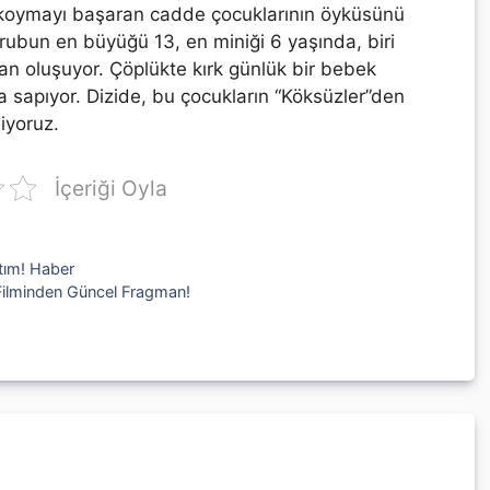
ı koymayı başaran cadde çocuklarının öyküsünü
grubun en büyüğü 13, en miniği 6 yaşında, biri
dan oluşuyor. Çöplükte kırk günlük bir bebek
la sapıyor. Dizide, bu çocukların “Köksüzler”den
iyoruz.
İçeriği Oyla
ıtım! Haber
ilminden Güncel Fragman!