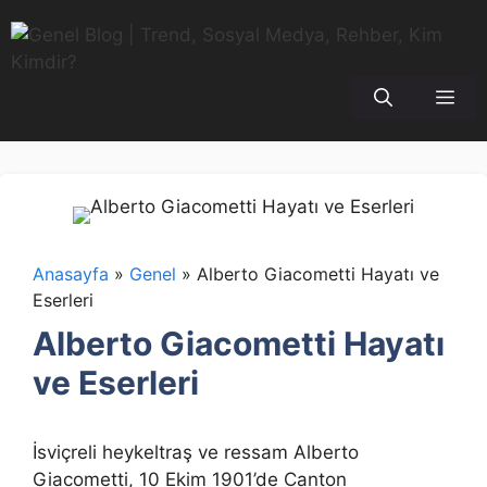
İçeriğe
atla
Me
Anasayfa
»
Genel
»
Alberto Giacometti Hayatı ve
Eserleri
Alberto Giacometti Hayatı
ve Eserleri
İsviçreli heykeltraş ve ressam Alberto
Giacometti, 10 Ekim 1901’de Canton