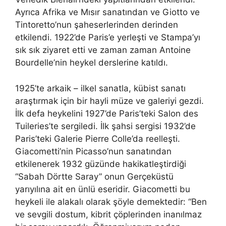
Ayrıca Afrika ve Mısır sanatından ve Giotto ve
Tintoretto’nun şaheserlerinden derinden
etkilendi. 1922’de Paris’e yerleşti ve Stampa’yı
sık sık ziyaret etti ve zaman zaman Antoine
Bourdelle’nin heykel derslerine katıldı.
1925’te arkaik – ilkel sanatla, kübist sanatı
araştırmak için bir hayli müze ve galeriyi gezdi.
İlk defa heykelini 1927’de Paris’teki Salon des
Tuileries’te sergiledi. İlk şahsi sergisi 1932’de
Paris’teki Galerie Pierre Colle’da reelleşti.
Giacometti’nin Picasso’nun sanatından
etkilenerek 1932 güzünde hakikatleştirdiği
“Sabah Dörtte Saray” onun Gerçeküstü
yarıyılına ait en ünlü eseridir. Giacometti bu
heykeli ile alakalı olarak şöyle demektedir: “Ben
ve sevgili dostum, kibrit çöplerinden inanılmaz