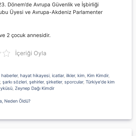
 23. Dönem’de Avrupa Güvenlik ve İşbirliği
rubu Üyesi ve Avrupa-Akdeniz Parlamenter
 ve 2 çocuk annesidir.
İçeriği Oyla
,
haberler
,
hayat hikayesi
,
icatlar
,
ilkler
,
kim
,
Kim Kimdir
,
,
şarkı sözleri
,
şehirler
,
şirketler
,
sporcular
,
Türkiye'de kim
öyküsü
,
Zeynep Dağı Kimdir
a, Neden Öldü?