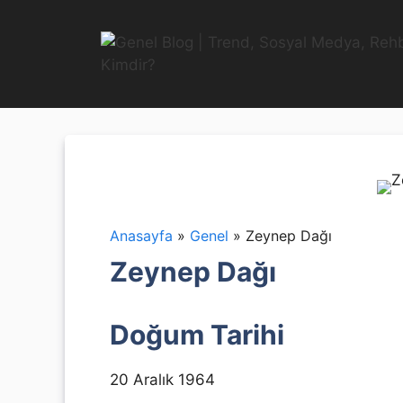
İçeriğe
atla
Anasayfa
»
Genel
»
Zeynep Dağı
Zeynep Dağı
Doğum Tarihi
20 Aralık 1964