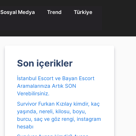
Sosyal Medya
Trend
Türkiye
Son içerikler
İstanbul Escort ve Bayan Escort
Aramalarınıza Artık SON
Verebilirsiniz.
Survivor Furkan Kızılay kimdir, kaç
yaşında, nereli, kilosu, boyu,
burcu, saç ve göz rengi, instagram
hesabı