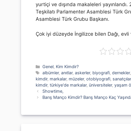
yurtiçi ve dışında makaleleri yayınlandı.
Teşkilatı Parlamenter Asamblesi Türk G
Asamblesi Türk Grubu Başkanı.
Çok iyi düzeyde İngilizce bilen Dağı, evli
Kategoriler
Genel
,
Kim Kimdir?
Etiketler
albümler
,
anıtlar
,
askerler
,
biyografi
,
dernekler
kimdir
,
markalar
,
müzeler
,
otobiyografi
,
sanatçılar
kimdir
,
türkiye'de markalar
,
üniversiteler
,
yaşam 
Showtime,
Barış Manço Kimdir? Barış Manço Kaç Yaşınd