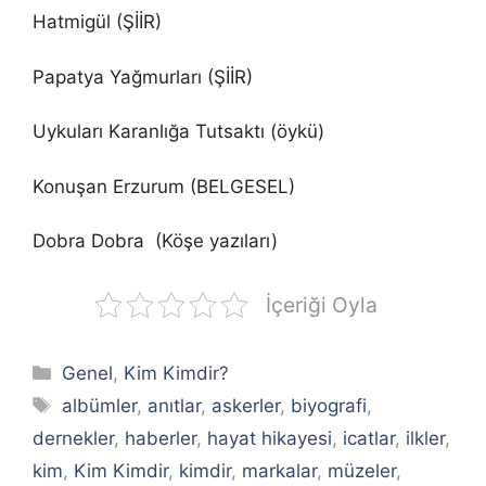
Hatmigül (ŞİİR)
Papatya Yağmurları (ŞİİR)
Uykuları Karanlığa Tutsaktı (öykü)
Konuşan Erzurum (BELGESEL)
Dobra Dobra (Köşe yazıları)
İçeriği Oyla
Kategoriler
Genel
,
Kim Kimdir?
Etiketler
albümler
,
anıtlar
,
askerler
,
biyografi
,
dernekler
,
haberler
,
hayat hikayesi
,
icatlar
,
ilkler
,
kim
,
Kim Kimdir
,
kimdir
,
markalar
,
müzeler
,