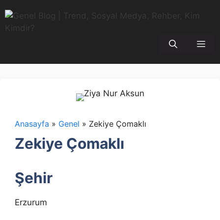
İçeriğe
atla
Me
Anasayfa
»
Genel
»
Zekiye Çomaklı
Zekiye Çomaklı
Şehir
Erzurum