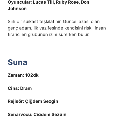
Oyuncular: Lucas Till, Ruby Rose, Don
Johnson
Sırlı bir suikast teşkilatının Güncel azası olan
genç adam, ilk vazifesinde kendisini riskli insan
firaricileri grubunun izini sürerken bulur.
Suna
Zaman: 102dk
Cins: Dram
Rejisör: Çiğdem Sezgin
Senaryocu: Çiğdem Sezgin