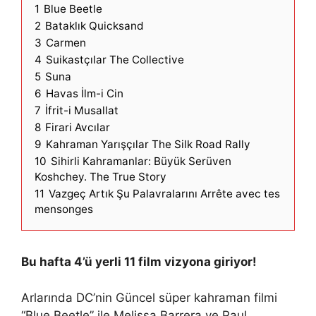
1
Blue Beetle
2
Bataklık Quicksand
3
Carmen
4
Suikastçılar The Collective
5
Suna
6
Havas İlm-i Cin
7
İfrit-i Musallat
8
Firari Avcılar
9
Kahraman Yarışçılar The Silk Road Rally
10
Sihirli Kahramanlar: Büyük Serüven
Koshchey. The True Story
11
Vazgeç Artık Şu Palavralarını Arrête avec tes
mensonges
Bu hafta 4’ü yerli 11 film vizyona giriyor!
Arlarında DC’nin Güncel süper kahraman filmi
“Blue Beetle” ile Melissa Barrera ve Paul