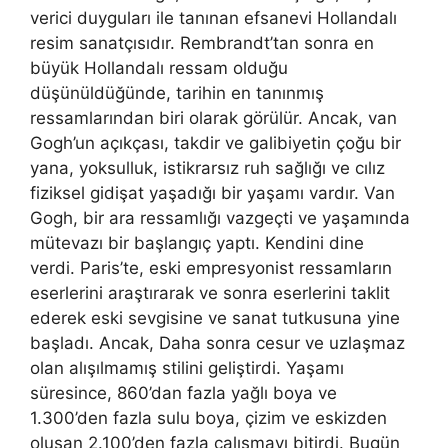
verici duyguları ile tanınan efsanevi Hollandalı
resim sanatçısıdır. Rembrandt’tan sonra en
büyük Hollandalı ressam olduğu
düşünüldüğünde, tarihin en tanınmış
ressamlarından biri olarak görülür. Ancak, van
Gogh’un açıkçası, takdir ve galibiyetin çoğu bir
yana, yoksulluk, istikrarsız ruh sağlığı ve cılız
fiziksel gidişat yaşadığı bir yaşamı vardır. Van
Gogh, bir ara ressamlığı vazgeçti ve yaşamında
mütevazı bir başlangıç ​​yaptı. Kendini dine
verdi. Paris’te, eski empresyonist ressamların
eserlerini araştırarak ve sonra eserlerini taklit
ederek eski sevgisine ve sanat tutkusuna yine
başladı. Ancak, Daha sonra cesur ve uzlaşmaz
olan alışılmamış stilini geliştirdi. Yaşamı
süresince, 860’dan fazla yağlı boya ve
1.300’den fazla sulu boya, çizim ve eskizden
oluşan 2.100’den fazla çalışmayı bitirdi. Bugün