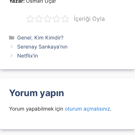
Yazar:
Osman Uçar
İçeriği Oyla
Kategoriler
Genel
,
Kim Kimdir?
Serenay Sarıkaya’nın
Netflix’in
Yorum yapın
Yorum yapabilmek için
oturum açmalısınız
.