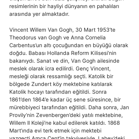
resimlerinin bir hayliyi dünyanın en pahalıları
arasında yer almaktadır.
Vincent Willem Van Gogh, 30 Mart 1953’te
Theodorus van Gogh ve Anna Cornelia
Carbentus’un altı çocuğundan en büyüğü olarak
doğdu. Babası Hollanda Reform Kilisesi’nin
bakanıydı. Sanat ve din, Van Gogh ailesinde
meslek olarak icra edilirdi. Genç Vincent,
mesleği olarak ressamlığı seçti. Katolik bir
bölgede Zundert köy mektebine katılarak
Katolik hocayı tarafından eğitildi. Sonra
1861’den 1864’e kadar üç sene süresince, bir
mürebbiyeci tarafından eğitildi. Daha sonra, Jan
Provily’nin Zevenbergen’deki yatılı mektebine,
Willem II Koleji’ne kabul edilerek katıldı. 1868
Mart’ında evi terk etmek için mektebi
vazgeçti.Amca Cent’in takviyesiyle, Lahey’deki