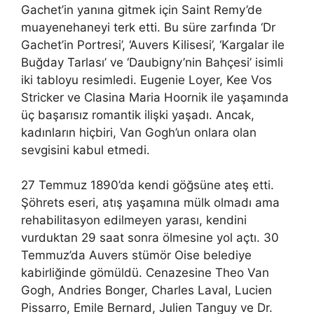
Gachet’in yanına gitmek için Saint Remy’de
muayenehaneyi terk etti. Bu süre zarfında ‘Dr
Gachet’in Portresi’, ‘Auvers Kilisesi’, ‘Kargalar ile
Buğday Tarlası’ ve ‘Daubigny’nin Bahçesi’ isimli
iki tabloyu resimledi. Eugenie Loyer, Kee Vos
Stricker ve Clasina Maria Hoornik ile yaşamında
üç başarısız romantik ilişki yaşadı. Ancak,
kadınların hiçbiri, Van Gogh’un onlara olan
sevgisini kabul etmedi.
27 Temmuz 1890’da kendi göğsüne ateş etti.
Şöhrets eseri, atış yaşamına mülk olmadı ama
rehabilitasyon edilmeyen yarası, kendini
vurduktan 29 saat sonra ölmesine yol açtı. 30
Temmuz’da Auvers stümör Oise belediye
kabirliğinde gömüldü. Cenazesine Theo Van
Gogh, Andries Bonger, Charles Laval, Lucien
Pissarro, Emile Bernard, Julien Tanguy ve Dr.