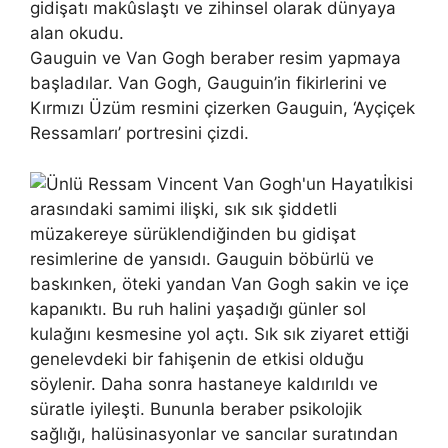
gidişatı makûslaştı ve zihinsel olarak dünyaya
alan okudu.
Gauguin ve Van Gogh beraber resim yapmaya
başladılar. Van Gogh, Gauguin’in fikirlerini ve
Kırmızı Üzüm resmini çizerken Gauguin, ‘Ayçiçek
Ressamları’ portresini çizdi.
İkisi
arasındaki samimi ilişki, sık sık şiddetli
müzakereye sürüklendiğinden bu gidişat
resimlerine de yansıdı. Gauguin böbürlü ve
baskınken, öteki yandan Van Gogh sakin ve içe
kapanıktı. Bu ruh halini yaşadığı günler sol
kulağını kesmesine yol açtı. Sık sık ziyaret ettiği
genelevdeki bir fahişenin de etkisi olduğu
söylenir. Daha sonra hastaneye kaldırıldı ve
süratle iyileşti. Bununla beraber psikolojik
sağlığı, halüsinasyonlar ve sancılar suratından