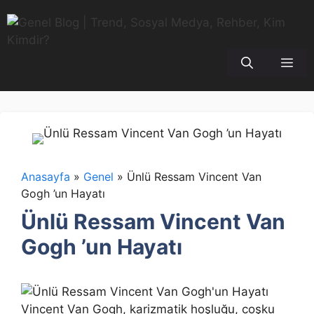
İçeriğe
atla
Me
Anasayfa
»
Genel
»
Ünlü Ressam Vincent Van
Gogh ’un Hayatı
Ünlü Ressam Vincent Van
Gogh ’un Hayatı
Vincent Van Gogh, karizmatik hoşluğu, coşku