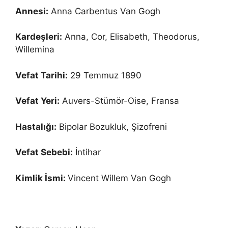
Annesi:
Anna Carbentus Van Gogh
Kardeşleri:
Anna, Cor, Elisabeth, Theodorus,
Willemina
Vefat Tarihi:
29 Temmuz 1890
Vefat Yeri:
Auvers-Stümör-Oise, Fransa
Hastalığı:
Bipolar Bozukluk, Şizofreni
Vefat Sebebi:
İntihar
Kimlik İsmi:
Vincent Willem Van Gogh