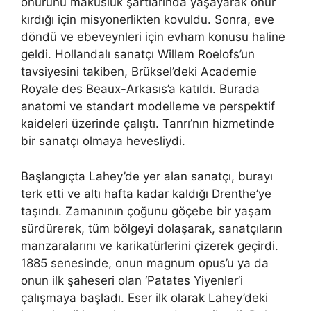
onurunu makûsluk şartlarında yaşayarak onur
kırdığı için misyonerlikten kovuldu. Sonra, eve
döndü ve ebeveynleri için evham konusu haline
geldi. Hollandalı sanatçı Willem Roelofs’un
tavsiyesini takiben, Brüksel’deki Academie
Royale des Beaux-Arkasıs’a katıldı. Burada
anatomi ve standart modelleme ve perspektif
kaideleri üzerinde çalıştı. Tanrı’nın hizmetinde
bir sanatçı olmaya hevesliydi.
Başlangıçta Lahey’de yer alan sanatçı, burayı
terk etti ve altı hafta kadar kaldığı Drenthe’ye
taşındı. Zamanının çoğunu göçebe bir yaşam
sürdürerek, tüm bölgeyi dolaşarak, sanatçıların
manzaralarını ve karikatürlerini çizerek geçirdi.
1885 senesinde, onun magnum opus’u ya da
onun ilk şaheseri olan ‘Patates Yiyenler’i
çalışmaya başladı. Eser ilk olarak Lahey’deki