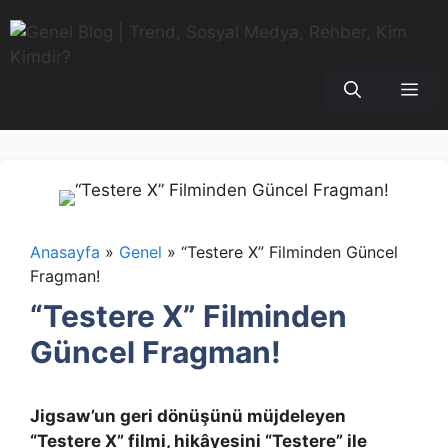
İçeriğe
atla
Me
Anasayfa
»
Genel
»
“Testere X” Filminden Güncel
Fragman!
“Testere X” Filminden
Güncel Fragman!
Jigsaw’un geri dönüşünü müjdeleyen
“Testere X” filmi, hikâyesini “Testere” ile