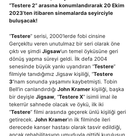
“Testere 2” arasına konumlandırarak 20 Ekim
2023’ten itibaren sinemalarda seyirciyle
buluşacak!
“
Testere
” serisi, 2000’lerde fobi cinsine
Gerçekltu veren unutulmaz bir seri olarak öne
çıktı ve şimdi
Jigsaw
‘un temel öyküsüne geri
dönüş yapma süreyi geldi. İlk defa 2004
senesinde büyük yankı uyandıran “
Testere
”
filmiyle tanıdığımız Jigsaw kişiliği, “
Testere
3
“nam sonunda yaşamını kaybetmişti. Tobin
Bell’in canlandırdığı
John Kramer
kişiliği, başka
bir deyişle
Jigsaw
, “
Testere X
” isimli imal ile
tekerrür sahnede olacak ve öykü, ilk iki
“
Testere
” filmi arasında geçerek ünlü kişiliği geri
getirecek.
John Kramer
‘ın ilk filminde ileri
derecede kanser hastası olarak tasvir edildiği,
ancak rehabilitasyon umuduyla gittiği kuruluşun