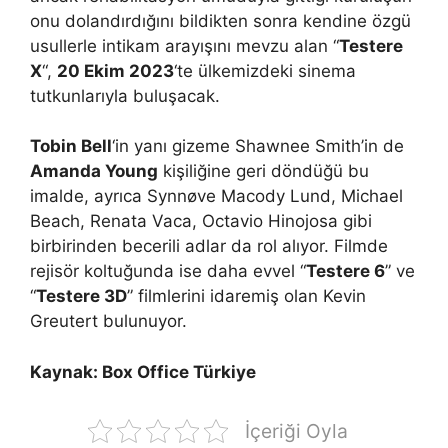
onu dolandırdığını bildikten sonra kendine özgü
usullerle intikam arayışını mevzu alan “
Testere
X
“,
20 Ekim 2023
‘te ülkemizdeki sinema
tutkunlarıyla buluşacak.
Tobin Bell
‘in yanı gizeme Shawnee Smith’in de
Amanda Young
kişiliğine geri döndüğü bu
imalde, ayrıca Synnøve Macody Lund, Michael
Beach, Renata Vaca, Octavio Hinojosa gibi
birbirinden becerili adlar da rol alıyor. Filmde
rejisör koltuğunda ise daha evvel “
Testere 6
” ve
“
Testere 3D
” filmlerini idaremiş olan Kevin
Greutert bulunuyor.
Kaynak: Box Office Türkiye
İçeriği Oyla