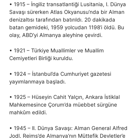
• 1915 – İngiliz transatlantiği Lusitania, I. Dünya
Savaşı sürerken Atlas Okyanusu’nda bir Alman
denizaltısı tarafından batırıldı. 20 dakikada
batan gemideki, 1959 yolcudan 1198’i öldü. Bu
olay, ABD’yi Almanya aleyhine çevirdi.
• 1921 – Türkiye Muallimler ve Muallim
Cemiyetleri Birliği kuruldu.
• 1924 – İstanbul’da Cumhuriyet gazetesi
yayımlanmaya başladı.
• 1925 – Hüseyin Cahit Yalçın, Ankara İstiklal
Mahkemesince Çorum’da müebbet sürgüne
mahkûm edildi.
• 1945 – II. Dünya Savaşı: Alman General Alfred
Jodl, Reims’de Almanya’nın Müttefik Devletler’e