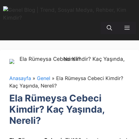
İçeriğe
atla
Me
Anasayfa
»
Genel
»
Ela Rümeysa Cebeci Kimdir?
Kaç Yaşında, Nereli?
Ela Rümeysa Cebeci
Kimdir? Kaç Yaşında,
Nereli?