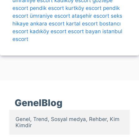
ümraniye escort
kadıköy escort
göztepe
escort
pendik escort
kurtköy escort
pendik
escort
ümraniye escort
ataşehir escort
seks
hikaye
ankara escort
kartal escort
bostancı
escort
kadıköy escort
escort bayan
istanbul
escort
GenelBlog
Genel, Trend, Sosyal medya, Rehber, Kim 
Kimdir