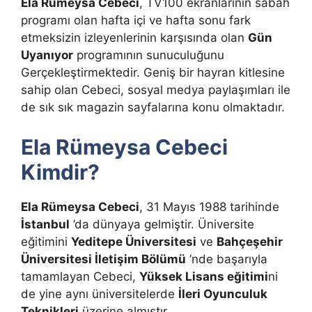
Ela Rümeysa Cebeci
, TV100 ekranlarının sabah
programı olan hafta içi ve hafta sonu fark
etmeksizin izleyenlerinin karşısında olan
Gün
Uyanıyor
programının sunuculuğunu
Gerçekleştirmektedir. Geniş bir hayran kitlesine
sahip olan Cebeci, sosyal medya paylaşımları ile
de sık sık magazin sayfalarına konu olmaktadır.
Ela Rümeysa Cebeci
Kimdir?
Ela Rümeysa Cebeci
, 31 Mayıs 1988 tarihinde
İstanbul
’da dünyaya gelmiştir. Üniversite
eğitimini
Yeditepe Üniversitesi
ve
Bahçeşehir
Üniversitesi İletişim Bölümü
’nde başarıyla
tamamlayan Cebeci,
Yüksek Lisans eğitimi
ni
de yine aynı üniversitelerde
İleri Oyunculuk
Teknikleri
üzerine almıştır.