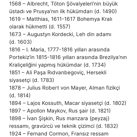
1568 – Albrecht, Töton Şövalyeleri’nin büyük
üstadı ve Prusya’nın ilk hükümdarı (d. 1490)
1619 – Matthias, 1611-1617 Bohemya Kralı
olarak hükmetti (d. 1557)
1673 – Augustyn Kordecki, Leh din adamı
(d. 1603)
1816 – I. Maria, 1777-1816 yılları arasında
Portekiz’in 1815-1816 yılları arasında Brezilya’nın
Kraliçeliğini yapmış hükümdar (d. 1734)
1851 – Ali Paşa Rıdvanbegoviç, Hersekli
siyasetçi (d. 1783)
1878 – Julius Robert von Mayer, Alman fizikçi
(d. 1814)
1894 – Lajos Kossuth, Macar siyasetçi (d. 1802)
1897 – Apollon Maykov, Rus şair (d. 1821)
1898 – İvan Şişkin, Rus manzara (peyzaj)
ressamı, gravürcü ve teknik çizimci (d. 1832)
1924 – Fernand Cormon, Fransız ressam