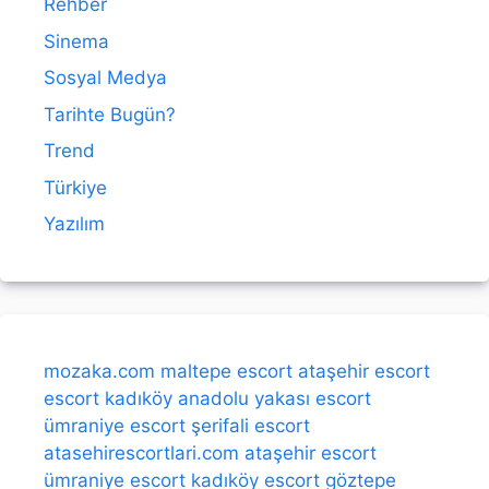
Rehber
Sinema
Sosyal Medya
Tarihte Bugün?
Trend
Türkiye
Yazılım
mozaka.com
maltepe escort
ataşehir escort
escort kadıköy
anadolu yakası escort
ümraniye escort
şerifali escort
atasehirescortlari.com
ataşehir escort
ümraniye escort
kadıköy escort
göztepe