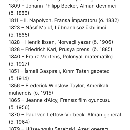
1809 – Johann Philipp Becker, Alman devrimci
(ö. 1886)
1811 – II. Napolyon, Fransa İmparatoru (ö. 1832)
1823 – Nâsıf Maluf, Lübnanlı sözlükbilimci
(ö. 1865)
1828 – Henrik Ibsen, Norveçli yazar (ö. 1906)
1828 – Friedrich Karl, Prusya prensi (ö. 1885)
1840 – Franz Mertens, Polonyalı matematikçi
(ö. 1927)
1851 – İsmail Gaspıralı, Kırım Tatarı gazeteci
(ö. 1914)
1856 – Frederick Winslow Taylor, Amerikalı
mühendis (ö. 1915)
1865 – Jeanne d’Alcy, Fransız film oyuncusu
(ö. 1956)
1870 – Paul von Lettow-Vorbeck, Alman general
(ö. 1964)
1879 – Hüseyngulu Sarabski, Azeri operacı,