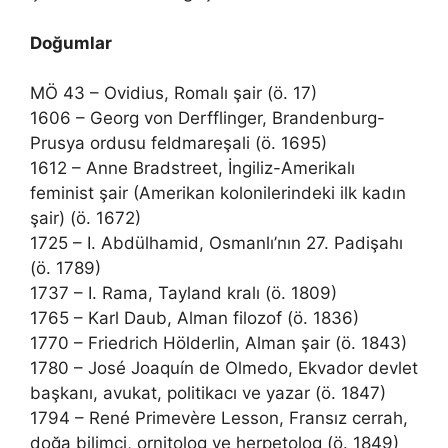
Doğumlar
MÖ 43 – Ovidius, Romalı şair (ö. 17)
1606 – Georg von Derfflinger, Brandenburg-
Prusya ordusu feldmareşali (ö. 1695)
1612 – Anne Bradstreet, İngiliz-Amerikalı
feminist şair (Amerikan kolonilerindeki ilk kadın
şair) (ö. 1672)
1725 – I. Abdülhamid, Osmanlı’nın 27. Padişahı
(ö. 1789)
1737 – I. Rama, Tayland kralı (ö. 1809)
1765 – Karl Daub, Alman filozof (ö. 1836)
1770 – Friedrich Hölderlin, Alman şair (ö. 1843)
1780 – José Joaquín de Olmedo, Ekvador devlet
başkanı, avukat, politikacı ve yazar (ö. 1847)
1794 – René Primevère Lesson, Fransız cerrah,
doğa bilimci, ornitolog ve herpetolog (ö. 1849)