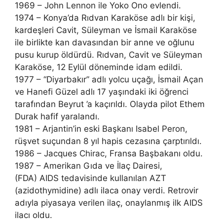
1969 – John Lennon ile Yoko Ono evlendi.
1974 – Konya’da Rıdvan Karaköse adlı bir kişi,
kardeşleri Cavit, Süleyman ve İsmail Karaköse
ile birlikte kan davasından bir anne ve oğlunu
pusu kurup öldürdü. Rıdvan, Cavit ve Süleyman
Karaköse, 12 Eylül döneminde idam edildi.
1977 – “Diyarbakır” adlı yolcu uçağı, İsmail Açan
ve Hanefi Güzel adlı 17 yaşındaki iki öğrenci
tarafından Beyrut ’a kaçırıldı. Olayda pilot Ethem
Durak hafif yaralandı.
1981 – Arjantin’in eski Başkanı Isabel Peron,
rüşvet suçundan 8 yıl hapis cezasına çarptırıldı.
1986 – Jacques Chirac, Fransa Başbakanı oldu.
1987 – Amerikan Gıda ve İlaç Dairesi,
(FDA) AIDS tedavisinde kullanılan AZT
(azidothymidine) adlı ilaca onay verdi. Retrovir
adıyla piyasaya verilen ilaç, onaylanmış ilk AIDS
ilacı oldu.