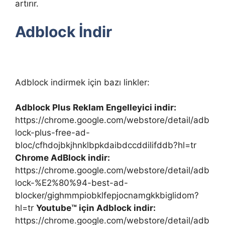
artırır.
Adblock İndir
Adblock indirmek için bazı linkler:
Adblock Plus Reklam Engelleyici indir:
https://chrome.google.com/webstore/detail/adb
lock-plus-free-ad-
bloc/cfhdojbkjhnklbpkdaibdccddilifddb?hl=tr
Chrome AdBlock indir:
https://chrome.google.com/webstore/detail/adb
lock-%E2%80%94-best-ad-
blocker/gighmmpiobklfepjocnamgkkbiglidom?
hl=tr
Youtube™ için Adblock indir:
https://chrome.google.com/webstore/detail/adb