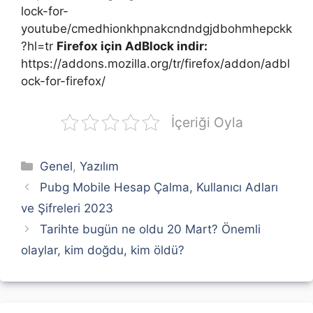
lock-for-
youtube/cmedhionkhpnakcndndgjdbohmhepckk
?hl=tr
Firefox için AdBlock indir:
https://addons.mozilla.org/tr/firefox/addon/adbl
ock-for-firefox/
İçeriği Oyla
Kategoriler
Genel
,
Yazılım
Pubg Mobile Hesap Çalma, Kullanıcı Adları
ve Şifreleri 2023
Tarihte bugün ne oldu 20 Mart? Önemli
olaylar, kim doğdu, kim öldü?