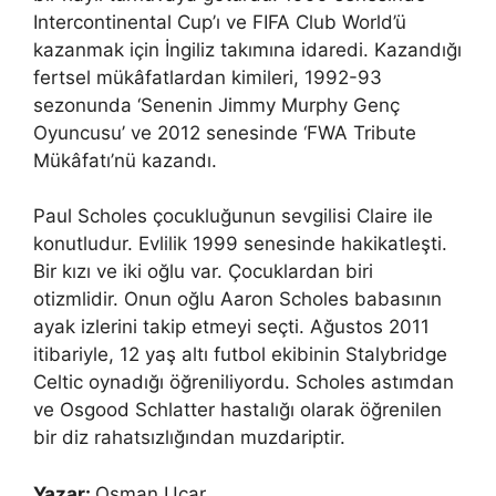
Intercontinental Cup’ı ve FIFA Club World’ü
kazanmak için İngiliz takımına idaredi. Kazandığı
fertsel mükâfatlardan kimileri, 1992-93
sezonunda ‘Senenin Jimmy Murphy Genç
Oyuncusu’ ve 2012 senesinde ‘FWA Tribute
Mükâfatı’nü kazandı.
Paul Scholes çocukluğunun sevgilisi Claire ile
konutludur. Evlilik 1999 senesinde hakikatleşti.
Bir kızı ve iki oğlu var. Çocuklardan biri
otizmlidir. Onun oğlu Aaron Scholes babasının
ayak izlerini takip etmeyi seçti. Ağustos 2011
itibariyle, 12 yaş altı futbol ekibinin Stalybridge
Celtic oynadığı öğreniliyordu. Scholes astımdan
ve Osgood Schlatter hastalığı olarak öğrenilen
bir diz rahatsızlığından muzdariptir.
Yazar:
Osman Uçar