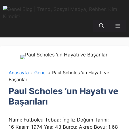
İçeriğe
atla
Me
Anasayfa
»
Genel
»
Paul Scholes ’un Hayatı ve
Başarıları
Paul Scholes ’un Hayatı ve
Başarıları
Namı: Futbolcu Tebaa: İngiliz Doğum Tarihi:
16 Kasım 1974 Yaş: 43 Burcu: Akrep Boyu: 1.68