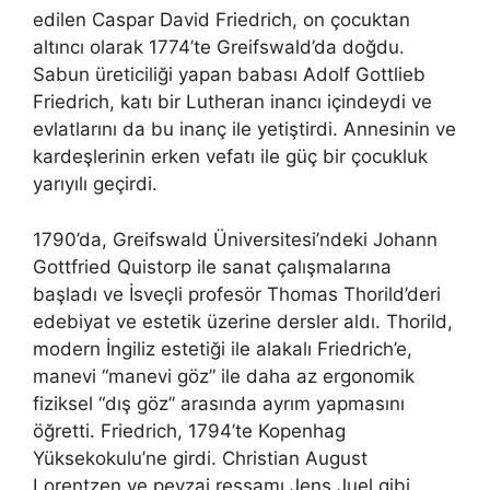
edilen Caspar David Friedrich, on çocuktan
altıncı olarak 1774’te Greifswald’da doğdu.
Sabun üreticiliği yapan babası Adolf Gottlieb
Friedrich, katı bir Lutheran inancı içindeydi ve
evlatlarını da bu inanç ile yetiştirdi. Annesinin ve
kardeşlerinin erken vefatı ile güç bir çocukluk
yarıyılı geçirdi.
1790’da, Greifswald Üniversitesi’ndeki Johann
Gottfried Quistorp ile sanat çalışmalarına
başladı ve İsveçli profesör Thomas Thorild’deri
edebiyat ve estetik üzerine dersler aldı. Thorild,
modern İngiliz estetiği ile alakalı Friedrich’e,
manevi “manevi göz” ile daha az ergonomik
fiziksel “dış göz” arasında ayrım yapmasını
öğretti. Friedrich, 1794’te Kopenhag
Yüksekokulu’ne girdi. Christian August
Lorentzen ve peyzaj ressamı Jens Juel gibi