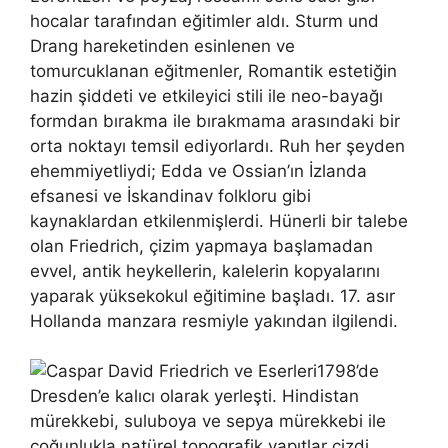
hocalar tarafından eğitimler aldı. Sturm und
Drang hareketinden esinlenen ve
tomurcuklanan eğitmenler, Romantik estetiğin
hazin şiddeti ve etkileyici stili ile neo-bayağı
formdan bırakma ile bırakmama arasındaki bir
orta noktayı temsil ediyorlardı. Ruh her şeyden
ehemmiyetliydi; Edda ve Ossian’ın İzlanda
efsanesi ve İskandinav folkloru gibi
kaynaklardan etkilenmişlerdi. Hünerli bir talebe
olan Friedrich, çizim yapmaya başlamadan
evvel, antik heykellerin, kalelerin kopyalarını
yaparak yüksekokul eğitimine başladı. 17. asır
Hollanda manzara resmiyle yakından ilgilendi.
1798’de
Dresden’e kalıcı olarak yerleşti. Hindistan
mürekkebi, suluboya ve sepya mürekkebi ile
çoğunlukla natürel topografik yapıtlar çizdi.