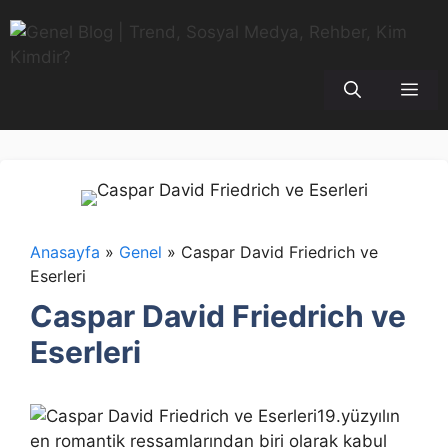
İçeriğe
atla
Me
Anasayfa
»
Genel
»
Caspar David Friedrich ve
Eserleri
Caspar David Friedrich ve
Eserleri
19.yüzyılın
en romantik ressamlarından biri olarak kabul