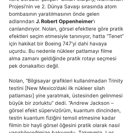
Projesi’nin ve 2. Dünya Savaşı sırasında atom
bombasının yaratılmasının önde gelen
adlarından
J. Robert Oppenheimer
‘ı
canlandırıyor. Nolan, görsel efektlere göre pratik
efektleri seçim etmesiyle tanınıyor, hatta “Tenet”
için hakikat bir Boeing 747’yi dahi havaya
uçurdu. Bu nedenle nükleer patlamayı filme
alma zamanı geldiğinde pratik rotayı seçmesi
pek donakaltıcı değil.
Nolan, “Bilgisayar grafikleri kullanılmadan Trinity
testini [New Mexico’daki ilk nükleer silah
patlaması] yine yaratmak, üstesinden gelinmesi
büyük bir zorluktu” dedi. “Andrew Jackson –
görsel efekt süpervizörüm, kuantum dincinden,
testin kuantum fiziğini temsil etmesine kadar
filmin bir hayli görsel öğesini pratik olarak nasıl
yapabileceğimize bakıyordu. Takımımla, Los