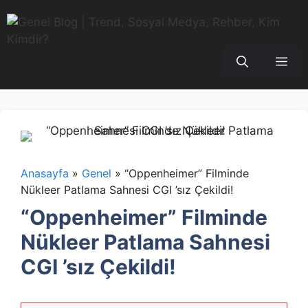
İçeriğe
atla
Me
Anasayfa
»
Genel
»
“Oppenheimer” Filminde
Nükleer Patlama Sahnesi CGI ’sız Çekildi!
“Oppenheimer” Filminde
Nükleer Patlama Sahnesi
CGI ’sız Çekildi!