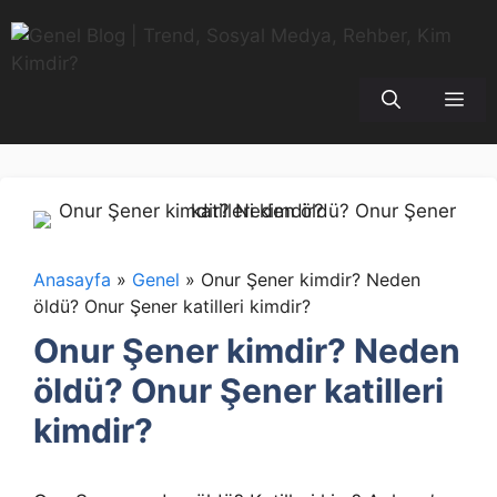
İçeriğe
atla
Me
Anasayfa
»
Genel
»
Onur Şener kimdir? Neden
öldü? Onur Şener katilleri kimdir?
Onur Şener kimdir? Neden
öldü? Onur Şener katilleri
kimdir?