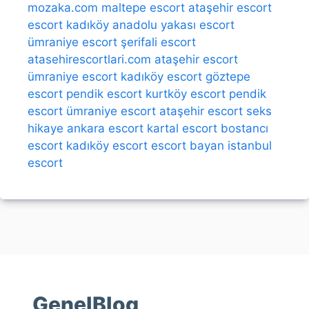
mozaka.com
maltepe escort
ataşehir escort
escort kadıköy
anadolu yakası escort
ümraniye escort
şerifali escort
atasehirescortlari.com
ataşehir escort
ümraniye escort
kadıköy escort
göztepe
escort
pendik escort
kurtköy escort
pendik
escort
ümraniye escort
ataşehir escort
seks
hikaye
ankara escort
kartal escort
bostancı
escort
kadıköy escort
escort bayan
istanbul
escort
GenelBlog