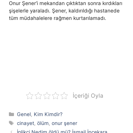
Onur Şener’i mekandan çıktıktan sonra kırdıkları
şişelerle yaraladı. Şener, kaldırıldığı hastanede
tüm müdahalelere rağmen kurtarılamadı.
İçeriği Oyla
Kategoriler
Genel
,
Kim Kimdir?
Etiketler
cinayet
,
ölüm
,
onur şener
İplikçi Nedim öldü mü? İsmail İncekara