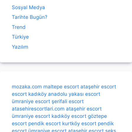
Sosyal Medya
Tarihte Bugün?
Trend
Türkiye
Yazılım
mozaka.com
maltepe escort
ataşehir escort
escort kadıköy
anadolu yakası escort
ümraniye escort
şerifali escort
atasehirescortlari.com
ataşehir escort
ümraniye escort
kadıköy escort
göztepe
escort
pendik escort
kurtköy escort
pendik
escort
ümraniye escort
ataşehir escort
seks