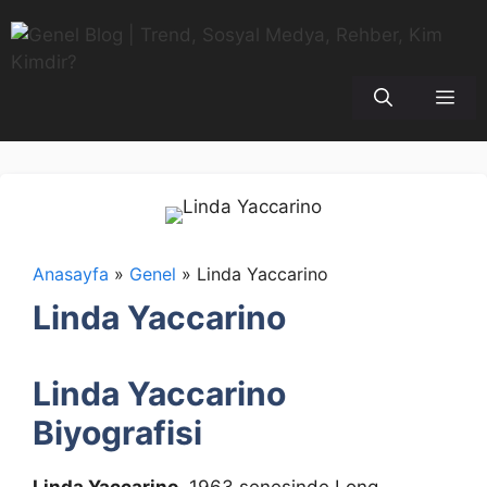
İçeriğe
atla
Me
Anasayfa
»
Genel
»
Linda Yaccarino
Linda Yaccarino
Linda Yaccarino
Biyografisi