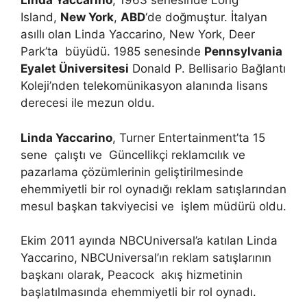
Linda Yaccarino
, 1963 senesinde Long
Island,
New York
,
ABD
‘de doğmuştur. İtalyan
asıllı olan Linda Yaccarino, New York, Deer
Park’ta büyüdü. 1985 senesinde
Pennsylvania
Eyalet Üniversitesi
Donald P. Bellisario Bağlantı
Koleji’nden telekomünikasyon alanında lisans
derecesi ile mezun oldu.
Linda Yaccarino
, Turner Entertainment’ta 15
sene çalıştı ve Güncellikçi reklamcılık ve
pazarlama çözümlerinin geliştirilmesinde
ehemmiyetli bir rol oynadığı reklam satışlarından
mesul başkan takviyecisi ve işlem müdürü oldu.
Ekim 2011 ayında NBCUniversal’a katılan Linda
Yaccarino, NBCUniversal’ın reklam satışlarının
başkanı olarak, Peacock akış hizmetinin
başlatılmasında ehemmiyetli bir rol oynadı.