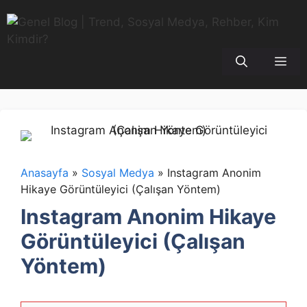
İçeriğe
atla
Me
Anasayfa
»
Sosyal Medya
»
Instagram Anonim
Hikaye Görüntüleyici (Çalışan Yöntem)
Instagram Anonim Hikaye
Görüntüleyici (Çalışan
Yöntem)