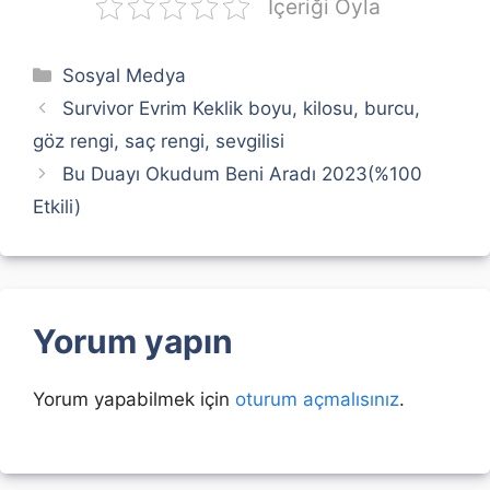
İçeriği Oyla
Kategoriler
Sosyal Medya
Survivor Evrim Keklik boyu, kilosu, burcu,
göz rengi, saç rengi, sevgilisi
Bu Duayı Okudum Beni Aradı 2023(%100
Etkili)
Yorum yapın
Yorum yapabilmek için
oturum açmalısınız
.