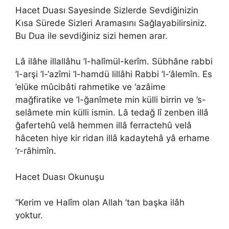
Hacet Duası Sayesinde Sizlerde Sevdiğinizin
Kısa Sürede Sizleri Aramasını Sağlayabilirsiniz.
Bu Dua ile sevdiğiniz sizi hemen arar.
Lâ ilâhe illallâhu ’l-halîmül-kerîm. Sübhâne rabbi
’l-arşi ’l-‘azîmi ’l-hamdü lillâhi Rabbi ’l-‘âlemîn. Es
’elüke mûcibâti rahmetike ve ‘azâime
mağfiratike ve ’l-ğanîmete min külli birrin ve ’s-
selâmete min külli ismin. Lâ tedağ lî zenben illâ
ğafertehû velâ hemmen illâ ferractehû velâ
hâceten hiye kir ridan illâ kadaytehâ yâ erhame
’r-râhimîn.
Hacet Duası Okunuşu
“Kerim ve Halîm olan Allah ’tan başka ilâh
yoktur.