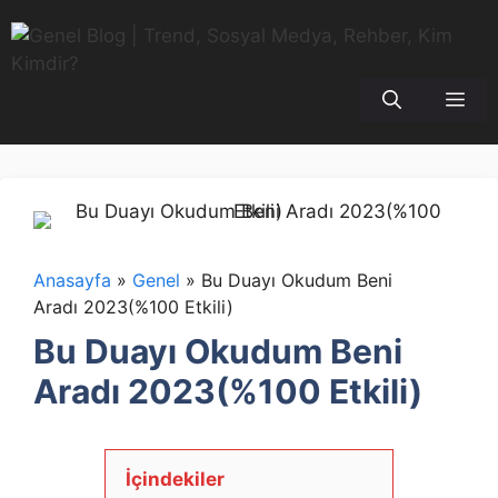
İçeriğe
atla
Me
Anasayfa
»
Genel
»
Bu Duayı Okudum Beni
Aradı 2023(%100 Etkili)
Bu Duayı Okudum Beni
Aradı 2023(%100 Etkili)
İçindekiler