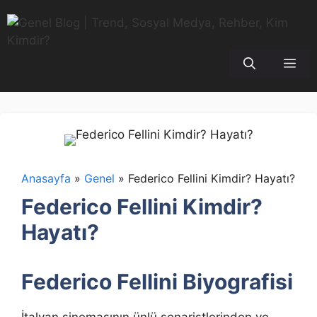
İçeriğe
atla
Me
Anasayfa
»
Genel
»
Federico Fellini Kimdir? Hayatı?
Federico Fellini Kimdir?
Hayatı?
Federico Fellini Biyografisi