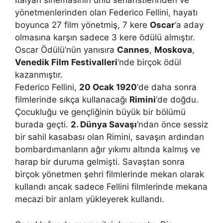
İtalyan sinemasının ünlü senaristlerinden ve
yönetmenlerinden olan Federico Fellini, hayatı
boyunca 27 film yönetmiş, 7 kere
Oscar
‘a aday
olmasına karşın sadece 3 kere ödülü almıştır.
Oscar Ödülü’nün yanısıra
Cannes
,
Moskova
,
Venedik Film Festivalleri
‘nde birçok ödül
kazanmıştır.
Federico Fellini,
20 Ocak
1920
‘de daha sonra
filmlerinde sıkça kullanacağı
Rimini
‘de doğdu.
Çocukluğu ve gençliğinin büyük bir bölümü
burada geçti.
2. Dünya Savaşı
‘ndan önce sessiz
bir sahil kasabası olan Rimini, savaşın ardından
bombardımanların ağır yıkımı altında kalmış ve
harap bir duruma gelmişti. Savaştan sonra
birçok yönetmen şehri filmlerinde mekan olarak
kullandı ancak sadece Fellini filmlerinde mekana
mecazi bir anlam yükleyerek kullandı.