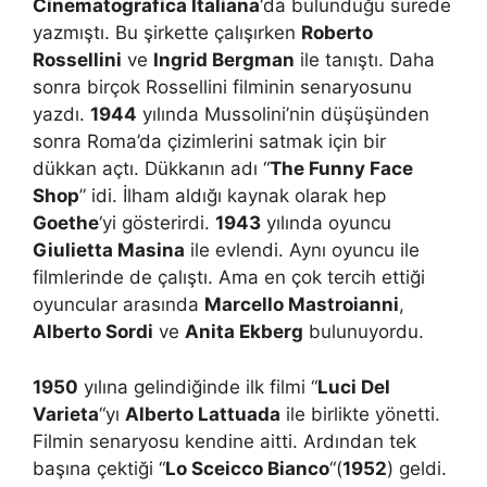
Cinematografica Italiana
‘da bulunduğu sürede
yazmıştı. Bu şirkette çalışırken
Roberto
Rossellini
ve
Ingrid Bergman
ile tanıştı. Daha
sonra birçok Rossellini filminin senaryosunu
yazdı.
1944
yılında Mussolini’nin düşüşünden
sonra Roma’da çizimlerini satmak için bir
dükkan açtı. Dükkanın adı “
The Funny Face
Shop
” idi. İlham aldığı kaynak olarak hep
Goethe
‘yi gösterirdi.
1943
yılında oyuncu
Giulietta Masina
ile evlendi. Aynı oyuncu ile
filmlerinde de çalıştı. Ama en çok tercih ettiği
oyuncular arasında
Marcello Mastroianni
,
Alberto Sordi
ve
Anita Ekberg
bulunuyordu.
1950
yılına gelindiğinde ilk filmi “
Luci Del
Varieta
“yı
Alberto Lattuada
ile birlikte yönetti.
Filmin senaryosu kendine aitti. Ardından tek
başına çektiği “
Lo Sceicco Bianco
“(
1952
) geldi.