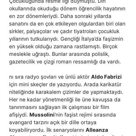
Çocukluğunda resme ilgi duymuştu. Din
okullarında okuduğu dönem öğrencilik hayatının
en zor dönemleriydi. Daha sonraki yıllarda
sanatını da en çok etkileyen olgulardan biri olan
sirkler, palyaçolar ve çadır tiyatroları çocukluk
yıllarının tutkularıydı. Gençliği İtalya’da faşizmin
en yüksek olduğu zamana rastlamıştı. Birçok
meslekle uğraştı. Bunlar arasında polislik,
gazetecilik ve çizgi roman ressamlığı da vardı.
nı sıra radyo şovları ve ünlü aktör
Aldo Fabrizi
için mini skeçler de yazıyordu. Arada karikatür
niteliğinde karakalem çizimler de yapmaktaydı.
Her ne kadar yönetmenliği ile üne kavuşsa da
tanınmasını sağlayan ilk çalışması bir film
afişiydi.
Mussolini
‘nin faşist rejimi sırasında
avangard tarzını açık bir dille ortaya
koyabiliryordu. İlk senaryolarını
Alleanza