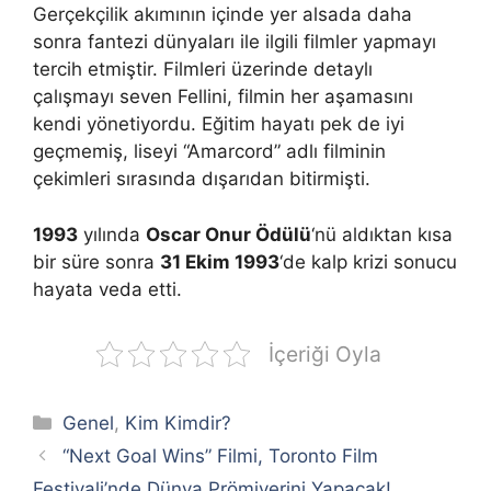
Gerçekçilik akımının içinde yer alsada daha
sonra fantezi dünyaları ile ilgili filmler yapmayı
tercih etmiştir. Filmleri üzerinde detaylı
çalışmayı seven Fellini, filmin her aşamasını
kendi yönetiyordu. Eğitim hayatı pek de iyi
geçmemiş, liseyi “Amarcord” adlı filminin
çekimleri sırasında dışarıdan bitirmişti.
1993
yılında
Oscar Onur Ödülü
‘nü aldıktan kısa
bir süre sonra
31 Ekim
1993
‘de kalp krizi sonucu
hayata veda etti.
İçeriği Oyla
Kategoriler
Genel
,
Kim Kimdir?
“Next Goal Wins” Filmi, Toronto Film
Festivali’nde Dünya Prömiyerini Yapacak!