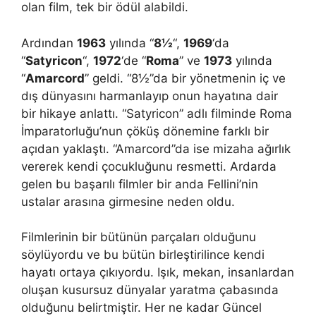
olan film, tek bir ödül alabildi.
Ardından
1963
yılında “
8½
“,
1969
‘da
“
Satyricon
“,
1972
‘de “
Roma
” ve
1973
yılında
“
Amarcord
” geldi. “8½”da bir yönetmenin iç ve
dış dünyasını harmanlayıp onun hayatına dair
bir hikaye anlattı. “Satyricon” adlı filminde Roma
İmparatorluğu’nun çöküş dönemine farklı bir
açıdan yaklaştı. “Amarcord”da ise mizaha ağırlık
vererek kendi çocukluğunu resmetti. Ardarda
gelen bu başarılı filmler bir anda Fellini’nin
ustalar arasına girmesine neden oldu.
Filmlerinin bir bütünün parçaları olduğunu
söylüyordu ve bu bütün birleştirilince kendi
hayatı ortaya çıkıyordu. Işık, mekan, insanlardan
oluşan kusursuz dünyalar yaratma çabasında
olduğunu belirtmiştir. Her ne kadar Güncel