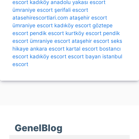
escort kadıköy
anadolu yakası escort
ümraniye escort
şerifali escort
atasehirescortlari.com
ataşehir escort
ümraniye escort
kadıköy escort
göztepe
escort
pendik escort
kurtköy escort
pendik
escort
ümraniye escort
ataşehir escort
seks
hikaye
ankara escort
kartal escort
bostancı
escort
kadıköy escort
escort bayan
istanbul
escort
GenelBlog