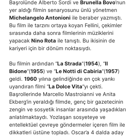
Başrolünde Alberto Sordi ve
Brunella Bovo
‘nun
yer aldığı filmin senaryosunu ünlü yönetmen
Michelangelo Antonioni
ile beraber yazmıştı.
Bu film ile tarzını ortaya koyan Fellini, çekimler
sırasında daha sonra filmlerinin müziklerini
yapacak
Nino Rota
ile tanıştı. Bu ikisinin de
kariyeri için bir dönüm noktasıydı.
Bu filmin ardından “
La Strada
“(
1954
), “
Il
Bidone
“(
1955
) ve “
Le Notti di Cabiria
“(
1957
)
geldi.
1960
yılına gelindiğinde en çok yankı
uyandıran filmi “
La Dolce Vita
“yı çekti.
Başrollerinde Marcello Mastroianni ve Anita
Ekberg’in yeraldığı filmde, genç bir gazetecinin
zengin ve sosyetik insanlar arasında yaşadıkları
anlatılmaktaydı. Yozlaşan sosyeteye ve
entellektüel çevreye göndermeler içeren film ile
dikkatleri üstüne topladı. Oscar’a 4 dalda aday