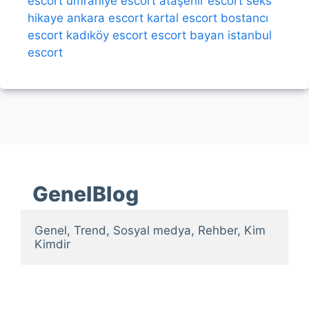
escort
ümraniye escort
ataşehir escort
seks
hikaye
ankara escort
kartal escort
bostancı
escort
kadıköy escort
escort bayan
istanbul
escort
GenelBlog
Genel, Trend, Sosyal medya, Rehber, Kim 
Kimdir