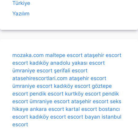
Türkiye
Yazılım
mozaka.com
maltepe escort
ataşehir escort
escort kadıköy
anadolu yakası escort
ümraniye escort
şerifali escort
atasehirescortlari.com
ataşehir escort
ümraniye escort
kadıköy escort
göztepe
escort
pendik escort
kurtköy escort
pendik
escort
ümraniye escort
ataşehir escort
seks
hikaye
ankara escort
kartal escort
bostancı
escort
kadıköy escort
escort bayan
istanbul
escort