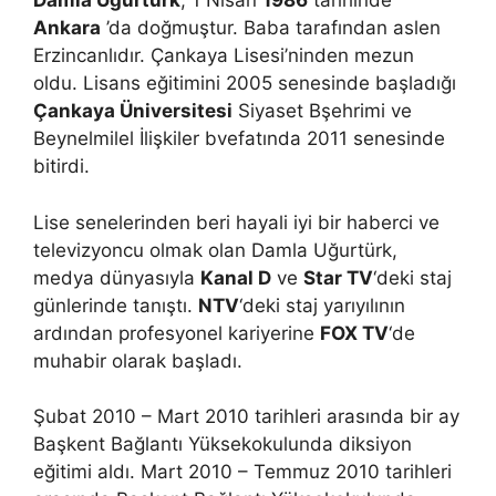
Damla Uğurtürk
, 1 Nisan
1986
tarihinde
Ankara
’da doğmuştur. Baba tarafından aslen
Erzincanlıdır. Çankaya Lisesi’ninden mezun
oldu. Lisans eğitimini 2005 senesinde başladığı
Çankaya Üniversitesi
Siyaset Bşehrimi ve
Beynelmilel İlişkiler bvefatında 2011 senesinde
bitirdi.
Lise senelerinden beri hayali iyi bir haberci ve
televizyoncu olmak olan Damla Uğurtürk,
medya dünyasıyla
Kanal D
ve
Star TV
‘deki staj
günlerinde tanıştı.
NTV
‘deki staj yarıyılının
ardından profesyonel kariyerine
FOX TV
‘de
muhabir olarak başladı.
Şubat 2010 – Mart 2010 tarihleri arasında bir ay
Başkent Bağlantı Yüksekokulunda diksiyon
eğitimi aldı. Mart 2010 – Temmuz 2010 tarihleri