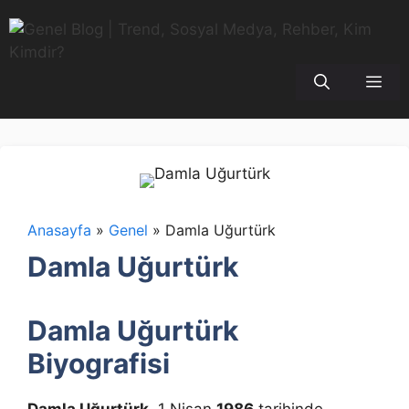
İçeriğe
atla
Me
Anasayfa
»
Genel
»
Damla Uğurtürk
Damla Uğurtürk
Damla Uğurtürk
Biyografisi