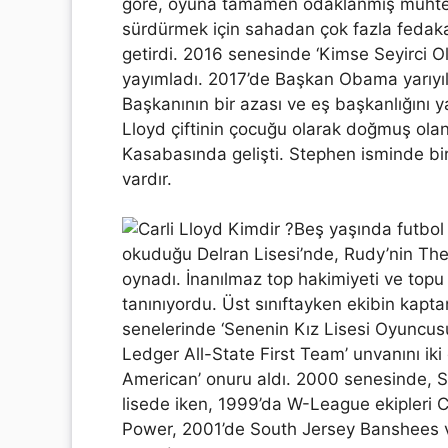
göre, oyuna tamamen odaklanmış muhteşe
sürdürmek için sahadan çok fazla fedakarl
getirdi. 2016 senesinde ‘Kimse Seyirci Ol
yayımladı. 2017’de Başkan Obama yarıyı
Başkanının bir azası ve eş başkanlığını
Lloyd çiftinin çocuğu olarak doğmuş olan
Kasabasında gelişti. Stephen isminde bir
vardır.
Beş yaşında futbol
okuduğu Delran Lisesi’nde, Rudy’nin The
oynadı. İnanılmaz top hakimiyeti ve topu 
tanınıyordu. Üst sınıftayken ekibin kapta
senelerinde ‘Senenin Kız Lisesi Oyuncusu
Ledger All-State First Team’ unvanını iki
American’ onuru aldı. 2000 senesinde, S
lisede iken, 1999’da W-League ekipleri
Power, 2001’de South Jersey Banshees v