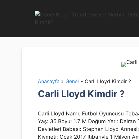
İçeriğe
atla
Anasayfa
»
Genel
»
Carli Lloyd Kimdir ?
Carli Lloyd Kimdir ?
Carli Lloyd Namı: Futbol Oyuncusu Teb
Yaş: 35 Boyu: 1.7 M Doğum Yeri: Delran 
Devletleri Babası: Stephen Lloyd Annesi:
Kıymeti: Ocak 2017 Itibariyle 1 Milyon Ame