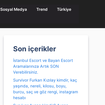
Sosyal Medya
Trend
Türkiye
Son içerikler
İstanbul Escort ve Bayan Escort
Aramalarınıza Artık SON
Verebilirsiniz.
Survivor Furkan Kızılay kimdir, kaç
yaşında, nereli, kilosu, boyu,
burcu, saç ve göz rengi, instagram
hesabı