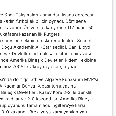
 ve Spor Çalışmaları kısmından lisans derecesi
s kadın futbol ekibi için oynadı. Dört sene
nı kazandı. Üniversite kariyerine 117 puan, 50
mükâfatını kazanan ilk Rutgers
 süresince ekibin en skorer adı oldu. Scarlet
Doğu Akademik All-Star seçildi. Carli Lloyd,
şik Devletleri orta ulusal ekibinin bir azası
nde Amerika Birleşik Devletleri kıdemli ekibine
emmuz 2005’te Ukrayna‘ya karşı oynadı.
’nda dört gol attı ve Algarve Kupası’nın MVP’si
FA Kadınlar Dünya Kupası turnuvasına
irleşik Devletleri, Kuzey Kore 2-2 ile denklik
ya kaldılar ve 2-0 kazandılar. Amerika Birleşik
 grup oyununu tamamladı. İngiltere’ye karşı
 3-0 kazandı. Brezilya‘ya karşı yapılan yarı