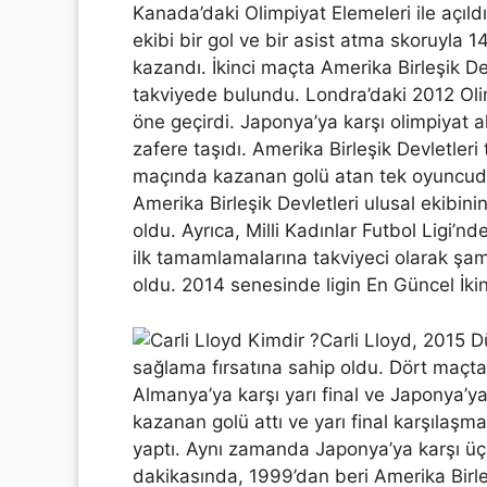
Kanada’daki Olimpiyat Elemeleri ile açıldı
ekibi bir gol ve bir asist atma skoruyla 1
kazandı. İkinci maçta Amerika Birleşik De
takviyede bulundu. Londra’daki 2012 Olimp
öne geçirdi. Japonya’ya karşı olimpiyat al
zafere taşıdı. Amerika Birleşik Devletleri 
maçında kazanan golü atan tek oyuncudur
Amerika Birleşik Devletleri ulusal ekibini
oldu. Ayrıca, Milli Kadınlar Futbol Ligi
ilk tamamlamalarına takviyeci olarak şam
oldu. 2014 senesinde ligin En Güncel İkinc
Carli Lloyd, 2015 
sağlama fırsatına sahip oldu. Dört maçta e
Almanya’ya karşı yarı final ve Japonya’ya 
kazanan golü attı ve yarı final karşılaşma
yaptı. Aynı zamanda Japonya’ya karşı üç g
dakikasında, 1999’dan beri Amerika Birleş