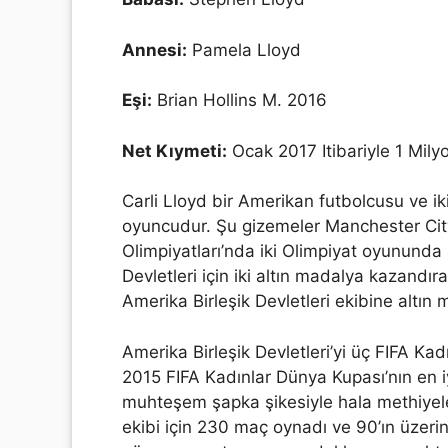
Annesi:
Pamela Lloyd
Eşi:
Brian Hollins M. 2016
Net Kıymeti:
Ocak 2017 Itibariyle 1 Milyo
Carli Lloyd bir Amerikan futbolcusu ve i
oyuncudur. Şu gizemeler Manchester Cit
Olimpiyatları’nda iki Olimpiyat oyununda
Devletleri için iki altın madalya kazand
Amerika Birleşik Devletleri ekibine altın
Amerika Birleşik Devletleri’yi üç FIFA Ka
2015 FIFA Kadınlar Dünya Kupası’nın en 
muhteşem şapka şikesiyle hala methiyeler
ekibi için 230 maç oynadı ve 90’ın üzerin