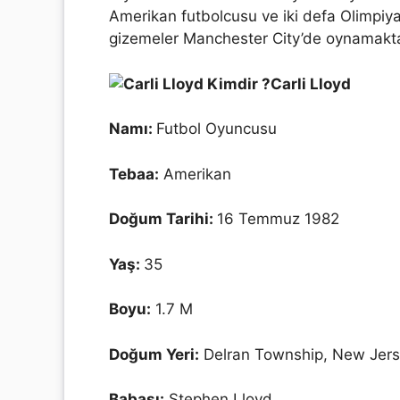
Amerikan futbolcusu ve iki defa Olimpiy
gizemeler Manchester City’de oynamaktad
Carli Lloyd
Namı:
Futbol Oyuncusu
Tebaa:
Amerikan
Doğum Tarihi:
16 Temmuz 1982
Yaş:
35
Boyu:
1.7 M
Doğum Yeri:
Delran Township, New Jersey
Babası:
Stephen Lloyd