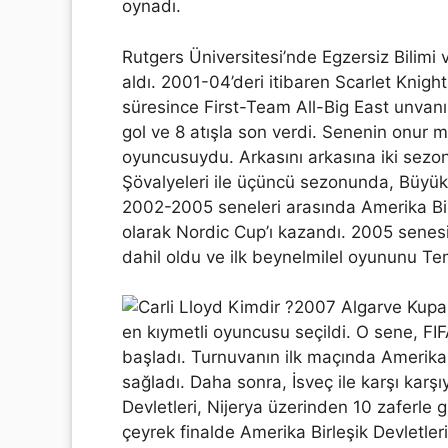
oynadı.
Rutgers Üniversitesi’nde Egzersiz Bilimi
aldı. 2001-04’deri itibaren Scarlet Knight
süresince First-Team All-Big East unvanı
gol ve 8 atışla son verdi. Senenin onur 
oyuncusuydu. Arkasını arkasına iki sezon
Şövalyeleri ile üçüncü sezonunda, Büyük 
2002-2005 seneleri arasında Amerika Birle
olarak Nordic Cup’ı kazandı. 2005 senesi
dahil oldu ve ilk beynelmilel oyununu T
2007 Algarve Kupası
en kıymetli oyuncusu seçildi. O sene, FI
başladı. Turnuvanın ilk maçında Amerika B
sağladı. Daha sonra, İsveç ile karşı karşı
Devletleri, Nijerya üzerinden 10 zaferle
çeyrek finalde Amerika Birleşik Devletleri