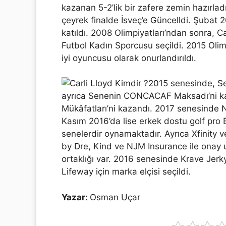
kazanan 5-2’lik bir zafere zemin hazırladı
çeyrek finalde İsveç’e Güncelldi. Şubat 
katıldı. 2008 Olimpiyatları’ndan sonra, Ca
Futbol Kadın Sporcusu seçildi. 2015 Olimp
iyi oyuncusu olarak onurlandırıldı.
2015 senesinde, S
ayrıca Senenin CONCACAF Maksadı’ni ka
Mükâfatları’ni kazandı. 2017 senesinde N
Kasım 2016’da lise erkek dostu golf pro B
senelerdir oynamaktadır. Ayrıca Xfinity v
by Dre, Kind ve NJM Insurance ile onay u
ortaklığı var. 2016 senesinde Krave Jerky
Lifeway için marka elçisi seçildi.
Yazar:
Osman Uçar