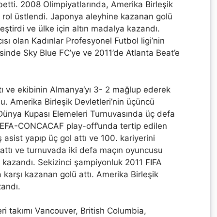
betti. 2008 Olimpiyatlarında, Amerika Birleşik
r rol üstlendi. Japonya aleyhine kazanan golü
tleştirdi ve ülke için altın madalya kazandı.
cısı olan Kadınlar Profesyonel Futbol ligi’nin
esinde Sky Blue FC’ye ve 2011’de Atlanta Beat’e
tı ve ekibinin Almanya‘yı 3- 2 mağlup ederek
. Amerika Birleşik Devletleri’nin üçüncü
nya Kupası Elemeleri Turnuvasında üç defa
 UEFA-CONCACAF play-off’unda tertip edilen
sist yapıp üç gol attı ve 100. kariyerini
 attı ve turnuvada iki defa maçın oyuncusu
yı kazandı. Sekizinci şampiyonluk 2011 FIFA
karşı kazanan golü attı. Amerika Birleşik
andı.
ri takımı Vancouver, British Columbia,