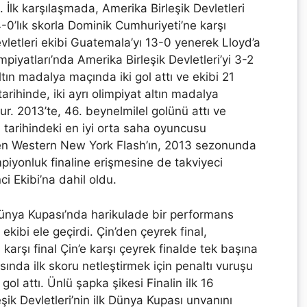
. İlk karşılaşmada, Amerika Birleşik Devletleri
4-0’lık skorla Dominik Cumhuriyeti’ne karşı
vletleri ekibi Guatemala’yı 13-0 yenerek Lloyd’a
iyatları’nda Amerika Birleşik Devletleri’yi 3-2
tın madalya maçında iki gol attı ve ekibi 21
tarihinde, iki ayrı olimpiyat altın madalya
. 2013’te, 46. beynelmilel golünü attı ve
n tarihindeki en iyi orta saha oyuncusu
’nden Western New York Flash’ın, 2013 sezonunda
piyonluk finaline erişmesine de takviyeci
i Ekibi’na dahil oldu.
Dünya Kupası’nda harikulade bir performans
kibi ele geçirdi. Çin’den çeyrek final,
karşı final Çin’e karşı çeyrek finalde tek başına
sında ilk skoru netleştirmek için penaltı vuruşu
ol attı. Ünlü şapka şikesi Finalin ilk 16
ik Devletleri’nin ilk Dünya Kupası unvanını