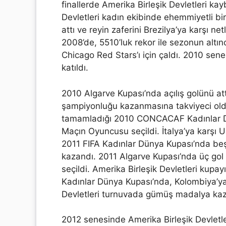
finallerde Amerika Birleşik Devletleri kay
Devletleri kadın ekibinde ehemmiyetli bi
attı ve reyin zaferini Brezilya’ya karşı ne
2008’de, 5510’luk rekor ile sezonun altın
Chicago Red Stars’ı için çaldı. 2010 sen
katıldı.
2010 Algarve Kupası’nda açılış golünü at
şampiyonluğu kazanmasına takviyeci oldu
tamamladığı 2010 CONCACAF Kadınlar Dü
Maçın Oyuncusu seçildi. İtalya’ya karşı
2011 FIFA Kadınlar Dünya Kupası’nda beş a
kazandı. 2011 Algarve Kupası’nda üç gol
seçildi. Amerika Birleşik Devletleri kupa
Kadınlar Dünya Kupası’nda, Kolombiya’ya 
Devletleri turnuvada gümüş madalya kaz
2012 senesinde Amerika Birleşik Devletle