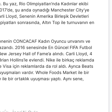
. Bu yaz, Rio Olimpiyatları’nda Kadınlar ekibi
2017’de, şu anda oynadığı Manchester City’ye
rli Lloyd, Senenin Amerika Birleşik Devletleri
iyatları sonrasında, Altın Top ile turnuvanın en
enenin CONCACAF Kadın Oyuncu unvanını ve
zandı. 2016 senesinde En Güncel FIFA Futbol
ew Jersey Hall of Fame’a alındı. Carli Lloyd, 4
rian Hollins’le evlendi. Nike ile birkaç reklamda
e Visa için reklamlarda da rol aldı. Ayrıca Beats
yuşmaları vardır. Whole Foods Market ile bir
 ile bir ortaklık uyuşması yaptı. Aynı sene,