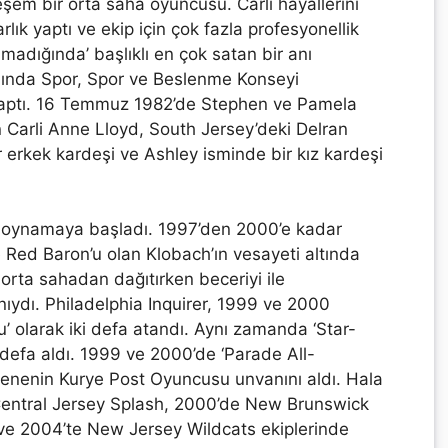
m bir orta saha oyuncusu. Carli hayallerini
ık yaptı ve ekip için çok fazla profesyonellik
madığında’ başlıklı en çok satan bir anı
lında Spor, Spor ve Beslenme Konseyi
 yaptı. 16 Temmuz 1982’de Stephen ve Pamela
 Carli Anne Lloyd, South Jersey’deki Delran
 erkek kardeşi ve Ashley isminde bir kız kardeşi
 oynamaya başladı. 1997’den 2000’e kadar
 Red Baron’u olan Klobach’ın vesayeti altında
orta sahadan dağıtırken beceriyi ile
nıydı. Philadelphia Inquirer, 1999 ve 2000
’ olarak iki defa atandı. Aynı zamanda ‘Star-
 defa aldı. 1999 ve 2000’de ‘Parade All-
enenin Kurye Post Oyuncusu unvanını aldı. Hala
 Central Jersey Splash, 2000’de New Brunswick
e 2004’te New Jersey Wildcats ekiplerinde