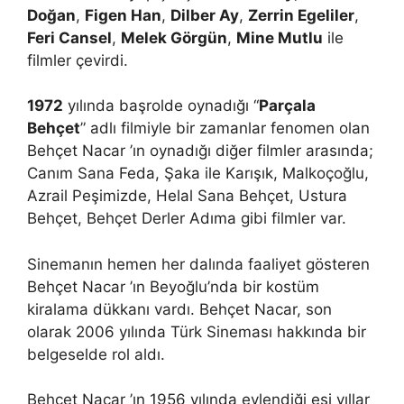
Doğan
,
Figen Han
,
Dilber Ay
,
Zerrin Egeliler
,
Feri Cansel
,
Melek Görgün
,
Mine Mutlu
ile
filmler çevirdi.
1972
yılında başrolde oynadığı “
Parçala
Behçet
” adlı filmiyle bir zamanlar fenomen olan
Behçet Nacar ’ın oynadığı diğer filmler arasında;
Canım Sana Feda, Şaka ile Karışık, Malkoçoğlu,
Azrail Peşimizde, Helal Sana Behçet, Ustura
Behçet, Behçet Derler Adıma gibi filmler var.
Sinemanın hemen her dalında faaliyet gösteren
Behçet Nacar ’ın Beyoğlu’nda bir kostüm
kiralama dükkanı vardı. Behçet Nacar, son
olarak 2006 yılında Türk Sineması hakkında bir
belgeselde rol aldı.
Behçet Nacar ’ın 1956 yılında evlendiği eşi yıllar