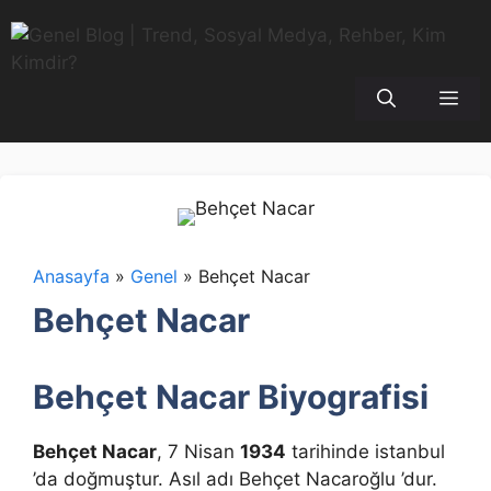
İçeriğe
atla
Me
Anasayfa
»
Genel
»
Behçet Nacar
Behçet Nacar
Behçet Nacar Biyografisi
Behçet Nacar
, 7 Nisan
1934
tarihinde istanbul
’da doğmuştur. Asıl adı Behçet Nacaroğlu ’dur.