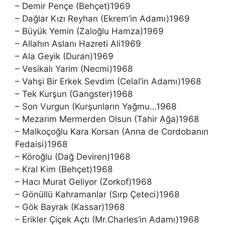
– Demir Pençe (Behçet)1969
– Dağlar Kızı Reyhan (Ekrem’in Adamı)1969
– Büyük Yemin (Zaloğlu Hamza)1969
– Allahın Aslanı Hazreti Ali1969
– Ala Geyik (Duran)1969
– Vesikalı Yarim (Necmi)1968
– Vahşi Bir Erkek Sevdim (Celal’in Adamı)1968
– Tek Kurşun (Gangster)1968
– Son Vurgun (Kurşunların Yağmu…1968
– Mezarım Mermerden Olsun (Tahir Ağa)1968
– Malkoçoğlu Kara Korsan (Anna de Cordobanın
Fedaisi)1968
– Köroğlu (Dağ Deviren)1968
– Kral Kim (Behçet)1968
– Hacı Murat Geliyor (Zorkof)1968
– Gönüllü Kahramanlar (Sırp Çeteci)1968
– Gök Bayrak (Kassar)1968
– Erikler Çiçek Açtı (Mr.Charles’in Adamı)1968