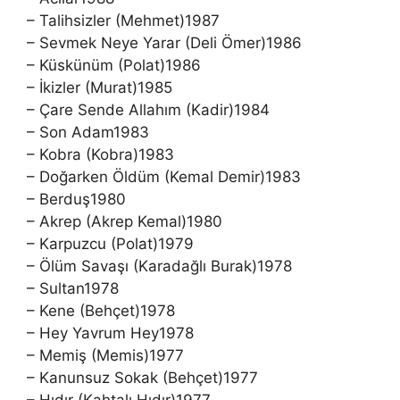
– Talihsizler (Mehmet)1987
– Sevmek Neye Yarar (Deli Ömer)1986
– Küskünüm (Polat)1986
– İkizler (Murat)1985
– Çare Sende Allahım (Kadir)1984
– Son Adam1983
– Kobra (Kobra)1983
– Doğarken Öldüm (Kemal Demir)1983
– Berduş1980
– Akrep (Akrep Kemal)1980
– Karpuzcu (Polat)1979
– Ölüm Savaşı (Karadağlı Burak)1978
– Sultan1978
– Kene (Behçet)1978
– Hey Yavrum Hey1978
– Memiş (Memis)1977
– Kanunsuz Sokak (Behçet)1977