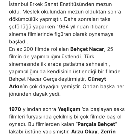
İstanbul Erkek Sanat Enstitüsünden mezun
oldu. Meslek okulundan mezun olduktan sonra
dökümcülük yapmıştır. Daha sonraları taksi
şoförlüğü yaparken 1964 yılından itibaren
sinema filmlerinde figüran olarak oynamaya
başladı.
En az 200 filmde rol alan
Behçet Nacar
, 25
filmin de yapımcılığını üstlendi. Türk
sinemasında ilk araba patlatma sahnesini,
yapımcılığını da kendisinin üstlendiği bir filmde
Behçet Nacar Gerçekleştirmiştir.
Cüneyt
Arkın
‘ın çok dayağını yemiştir. Ondan başka her
jönünden dayak yedi.
1970
yılından sonra
Yeşilçam
’da başlayan seks
filmleri furyasında çekilmiş birçok filmde başrol
oynadı. Bu filmlerden kalan “
Parçala Behçet
”
lakabı üstüne yapışmıştır.
Arzu Okay
,
Zerrin