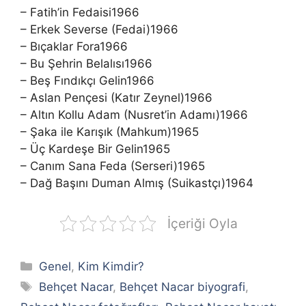
– Fatih’in Fedaisi1966
– Erkek Severse (Fedai)1966
– Bıçaklar Fora1966
– Bu Şehrin Belalısı1966
– Beş Fındıkçı Gelin1966
– Aslan Pençesi (Katır Zeynel)1966
– Altın Kollu Adam (Nusret’in Adamı)1966
– Şaka ile Karışık (Mahkum)1965
– Üç Kardeşe Bir Gelin1965
– Canım Sana Feda (Serseri)1965
– Dağ Başını Duman Almış (Suikastçı)1964
İçeriği Oyla
Kategoriler
Genel
,
Kim Kimdir?
Etiketler
Behçet Nacar
,
Behçet Nacar biyografi
,