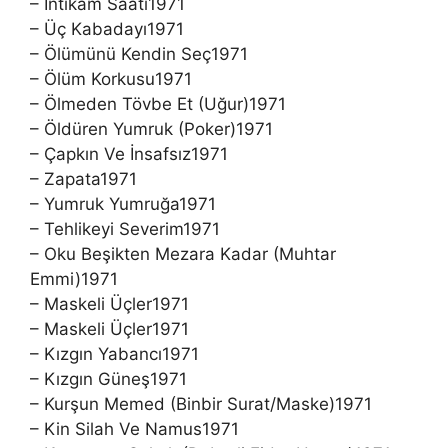
– İntikam Saati1971
– Üç Kabadayı1971
– Ölümünü Kendin Seç1971
– Ölüm Korkusu1971
– Ölmeden Tövbe Et (Uğur)1971
– Öldüren Yumruk (Poker)1971
– Çapkın Ve İnsafsız1971
– Zapata1971
– Yumruk Yumruğa1971
– Tehlikeyi Severim1971
– Oku Beşikten Mezara Kadar (Muhtar
Emmi)1971
– Maskeli Üçler1971
– Maskeli Üçler1971
– Kızgın Yabancı1971
– Kızgın Güneş1971
– Kurşun Memed (Binbir Surat/Maske)1971
– Kin Silah Ve Namus1971