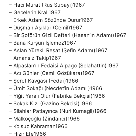
– Hacı Murat (Rus Subayı)1967
– Gecelerin Kralı1967
– Erkek Adam Sözünde Durur1967
– Düşman Aşıklar (Cemil)1967
– Bir Şoförün Gizli Defteri (Hasan’ın Adamı)1967
– Bana Kurşun İşlemez1967
– Aslan Yürekli Reşat (Şefin Adamı)1967
– Amansız Takip1967
– Alpaslan’ın Fedaisi Alpago (Selahattin)1967
– Acı Günler (Cemil Gözükara)1967
– Şeref Kavgası (Fedai)1966
– Ümit Sokağı (Necdet’in Adamı )1966
– Yiğit Yaralı Olur (Fabrika Bekçisi)1966
– Sokak Kızı (Gazino Bekçisi)1966
– Silahlar Patlayınca (Nuri Kurnagil)1966
– Malkoçoğlu (Zindancı)1966
– Kolsuz Kahraman1966
– Hızır Efe1966