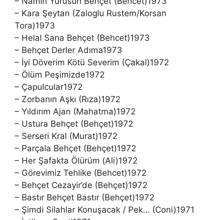
– Namın Yürüsün Behçet (Behcet)1973
– Kara Şeytan (Zaloglu Rustem/Korsan
Tora)1973
– Helal Sana Behçet (Behcet)1973
– Behçet Derler Adıma1973
– İyi Döverim Kötü Severim (Çakal)1972
– Ölüm Peşimizde1972
– Çapulcular1972
– Zorbanın Aşkı (Rıza)1972
– Yıldırım Ajan (Mahatma)1972
– Ustura Behçet (Behçet)1972
– Serseri Kral (Murat)1972
– Parçala Behçet (Behçet)1972
– Her Şafakta Ölürüm (Ali)1972
– Görevimiz Tehlike (Behcet)1972
– Behçet Cezayir’de (Behçet)1972
– Bastır Behçet Bastır (Behçet)1972
– Şimdi Silahlar Konuşacak / Pek… (Coni)1971