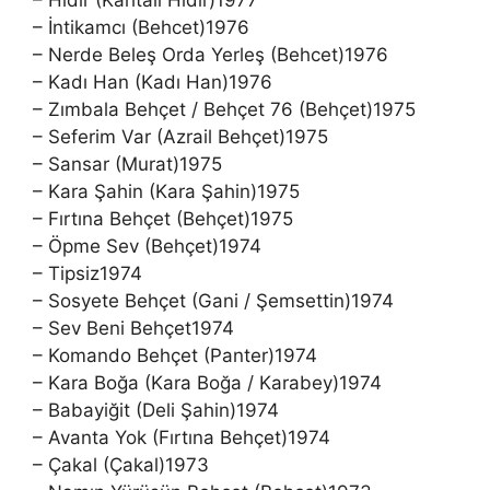
– Hıdır (Kahtalı Hıdır)1977
– İntikamcı (Behcet)1976
– Nerde Beleş Orda Yerleş (Behcet)1976
– Kadı Han (Kadı Han)1976
– Zımbala Behçet / Behçet 76 (Behçet)1975
– Seferim Var (Azrail Behçet)1975
– Sansar (Murat)1975
– Kara Şahin (Kara Şahin)1975
– Fırtına Behçet (Behçet)1975
– Öpme Sev (Behçet)1974
– Tipsiz1974
– Sosyete Behçet (Gani / Şemsettin)1974
– Sev Beni Behçet1974
– Komando Behçet (Panter)1974
– Kara Boğa (Kara Boğa / Karabey)1974
– Babayiğit (Deli Şahin)1974
– Avanta Yok (Fırtına Behçet)1974
– Çakal (Çakal)1973