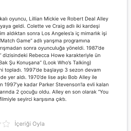
alı oyuncu, Lillian Mickie ve Robert Deal Alley
yaya geldi. Colette ve Craig adlı iki kardeşi
im aldıktan sonra Los Angeles’a iç mimarlık işi
“Match Game” adlı yarışma programına
. Yarışmadan sonra oyunculuğa yöneldi. 1987’de
” dizisindeki Rebecca Howe karakteriyle ün
n “Bak Şu Konuşana” (Look Who’s Talking)
eni topladı. 1997’de başlayıp 3 sezon devam
e yer aldı. 1970’de lise aşkı Bob Alley ile
ten 1997’ye kadar Parker Stevenson’la evli kalan
dlarında 2 çocuğu oldu. Alley en son olarak “You
lmiyle seyirci karşısına çıktı.
İçeriği Oyla