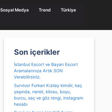
Sosyal Medya
Trend
Türkiye
Son içerikler
İstanbul Escort ve Bayan Escort
Aramalarınıza Artık SON
Verebilirsiniz.
Survivor Furkan Kızılay kimdir, kaç
yaşında, nereli, kilosu, boyu,
burcu, saç ve göz rengi, instagram
hesabı