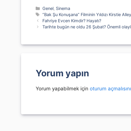
Kategoriler
Genel
,
Sinema
Etiketler
“Bak Şu Konuşana” Filminin Yıldızı Kirstie All
Fahriye Evcen Kimdir? Hayatı?
Tarihte bugün ne oldu 26 Şubat? Önemli olayl
Yorum yapın
Yorum yapabilmek için
oturum açmalısın