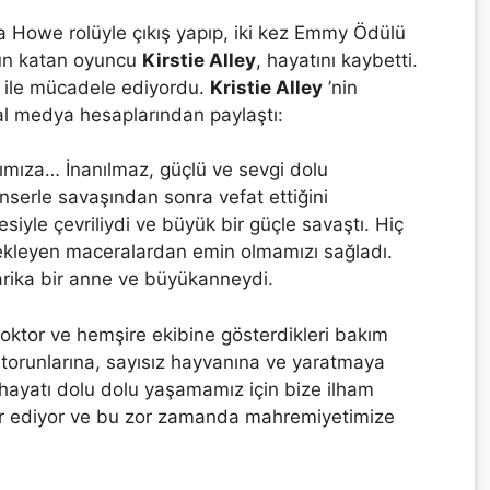
 Howe rolüyle çıkış yapıp, iki kez Emmy Ödülü
 ün katan oyuncu
Kirstie Alley
, hayatını kaybetti.
r ile mücadele ediyordu.
Kristie Alley
’nin
al medya hesaplarından paylaştı:
ımıza… İnanılmaz, güçlü ve sevgi dolu
serle savaşından sonra vefat ettiğini
siyle çevriliydi ve büyük bir güçle savaştı. Hiç
kleyen maceralardan emin olmamızı sağladı.
rika bir anne ve büyükanneydi.
oktor ve hemşire ekibine gösterdikleri bakım
, torunlarına, sayısız hayvanına ve yaratmaya
i hayatı dolu dolu yaşamamız için bize ilham
kkür ediyor ve bu zor zamanda mahremiyetimize