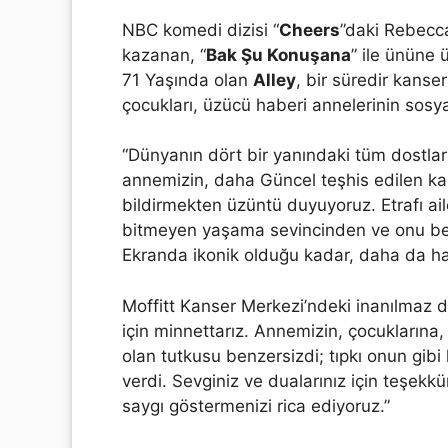
NBC komedi dizisi “
Cheers
”daki Rebecca
kazanan, “
Bak Şu Konuşana
” ile ününe
71 Yaşında olan
Alley
, bir süredir kanse
çocukları, üzücü haberi annelerinin sosy
“Dünyanın dört bir yanındaki tüm dostlar
annemizin, daha Güncel teşhis edilen kan
bildirmekten üzüntü duyuyoruz. Etrafı aile
bitmeyen yaşama sevincinden ve onu be
Ekranda ikonik olduğu kadar, daha da ha
Moffitt Kanser Merkezi’ndeki inanılmaz d
için minnettarız. Annemizin, çocuklarına
olan tutkusu benzersizdi; tıpkı onun gib
verdi. Sevginiz ve dualarınız için teşe
saygı göstermenizi rica ediyoruz.”