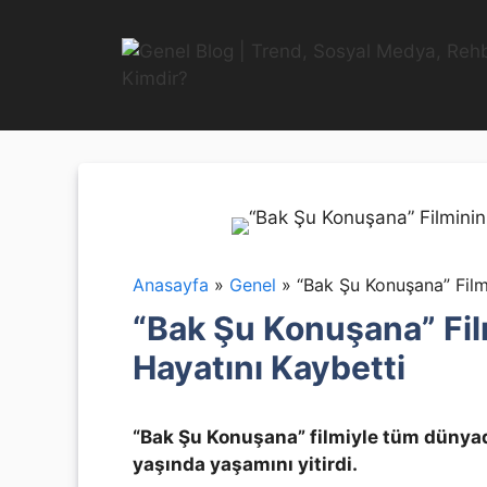
İçeriğe
atla
Anasayfa
»
Genel
»
“Bak Şu Konuşana” Filmi
“Bak Şu Konuşana” Film
Hayatını Kaybetti
“Bak Şu Konuşana” filmiyle tüm dünyada
yaşında yaşamını yitirdi.