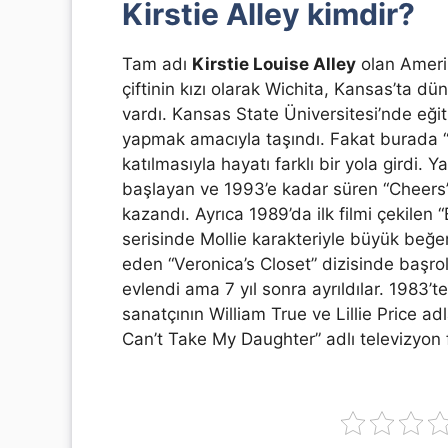
Kirstie Alley kimdir?
Tam adı
Kirstie Louise Alley
olan Amerik
çiftinin kızı olarak Wichita, Kansas’ta dün
vardı. Kansas State Üniversitesi’nde eğit
yapmak amacıyla taşındı. Fakat burada 
katılmasıyla hayatı farklı bir yola girdi
başlayan ve 1993’e kadar süren “Cheers
kazandı. Ayrıca 1989’da ilk filmi çekile
serisinde Mollie karakteriyle büyük beğ
eden “Veronica’s Closet” dizisinde başrold
evlendi ama 7 yıl sonra ayrıldılar. 1983’
sanatçının William True ve Lillie Price a
Can’t Take My Daughter” adlı televizyon fi