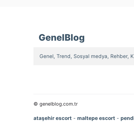
GenelBlog
Genel, Trend, Sosyal medya, Rehber, K
© genelblog.com.tr
ataşehir escort
-
maltepe escort
-
pendi