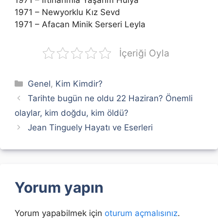
1971 – İftiharımla Yaşarım Hülya
1971 – Newyorklu Kız Sevd
1971 – Afacan Minik Serseri Leyla
İçeriği Oyla
Kategoriler
Genel
,
Kim Kimdir?
Tarihte bugün ne oldu 22 Haziran? Önemli
olaylar, kim doğdu, kim öldü?
Jean Tinguely Hayatı ve Eserleri
Yorum yapın
Yorum yapabilmek için
oturum açmalısınız
.