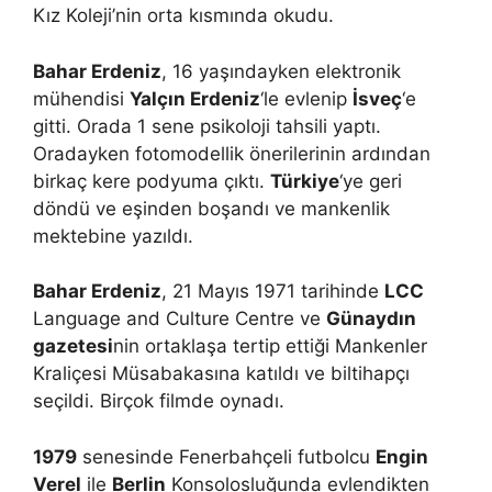
Kız Koleji’nin orta kısmında okudu.
Bahar Erdeniz
, 16 yaşındayken elektronik
mühendisi
Yalçın Erdeniz
‘le evlenip
İsveç
‘e
gitti. Orada 1 sene psikoloji tahsili yaptı.
Oradayken fotomodellik önerilerinin ardından
birkaç kere podyuma çıktı.
Türkiye
‘ye geri
döndü ve eşinden boşandı ve mankenlik
mektebine yazıldı.
Bahar Erdeniz
, 21 Mayıs 1971 tarihinde
LCC
Language and Culture Centre ve
Günaydın
gazetesi
nin ortaklaşa tertip ettiği Mankenler
Kraliçesi Müsabakasına katıldı ve biltihapçı
seçildi. Birçok filmde oynadı.
1979
senesinde Fenerbahçeli futbolcu
Engin
Verel
ile
Berlin
Konsolosluğunda evlendikten