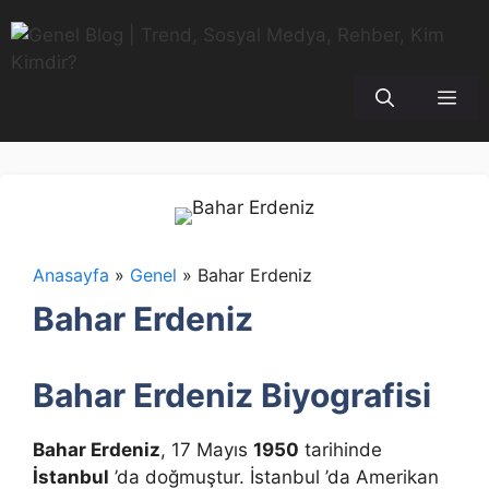
İçeriğe
atla
Me
Anasayfa
»
Genel
»
Bahar Erdeniz
Bahar Erdeniz
Bahar Erdeniz Biyografisi
Bahar Erdeniz
, 17 Mayıs
1950
tarihinde
İstanbul
’da doğmuştur. İstanbul ’da Amerikan