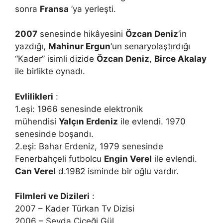
sonra
Fransa
’ya yerleşti.
2007
senesinde hikâyesini
Özcan Deniz
‘in
yazdığı,
Mahinur Ergun
‘un senaryolaştırdığı
“Kader” isimli dizide
Özcan Deniz
,
Birce Akalay
ile birlikte oynadı.
Evlilikleri
:
1.eşi: 1966 senesinde elektronik
mühendisi
Yalçın Erdeniz
ile evlendi. 1970
senesinde boşandı.
2.eşi: Bahar Erdeniz, 1979 senesinde
Fenerbahçeli futbolcu
Engin Verel
ile evlendi.
Can Verel
d.1982 isminde bir oğlu vardır.
Filmleri ve Dizileri
:
2007 – Kader Türkan Tv Dizisi
2006 – Sevda Çiçeği Gül