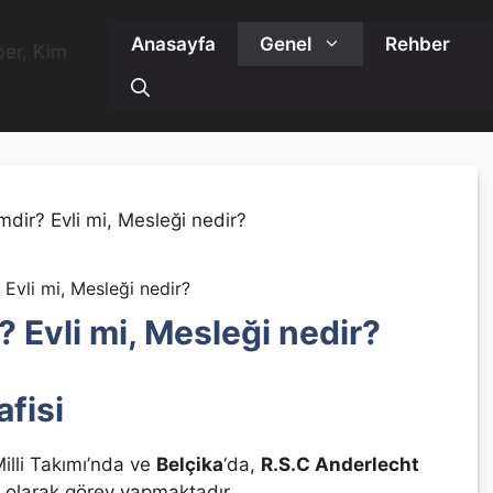
Anasayfa
Genel
Rehber
vli mi, Mesleği nedir?
Evli mi, Mesleği nedir?
fisi
illi Takımı’nda ve
Belçika
‘da,
R.S.C Anderlecht
olarak görev yapmaktadır.