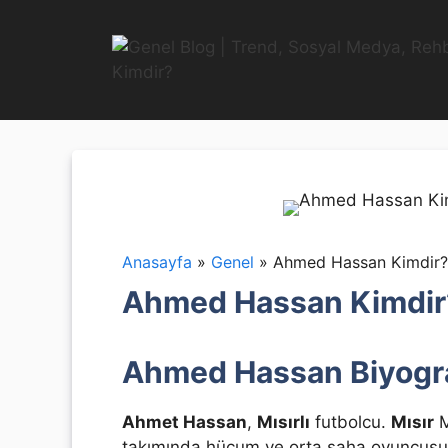
İçeriğe
atla
Anasayfa
»
Genel
»
Ahmed Hassan Kimdir? E
Ahmed Hassan Kimdir? 
Ahmed Hassan Biyogra
Ahmet Hassan
,
Mısırlı
futbolcu.
Mısır
M
takımında hücum ve orta saha oyuncusu 