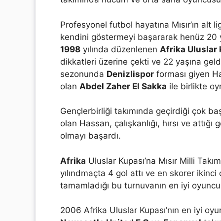
Profesyonel futbol hayatına Mısır’ın alt 
kendini göstermeyi başararak henüz 20 ya
1998
yılında düzenlenen
Afrika Uluslar
dikkatleri üzerine çekti ve 22 yaşına gel
sezonunda
Denizlispor
forması giyen Ha
olan
Abdel Zaher El Sakka
ile birlikte o
Gençlerbirliği takımında geçirdiği çok b
olan Hassan, çalışkanlığı, hırsı ve attığı g
olmayı başardı.
Afrika
Uluslar Kupası’na Mısır Milli Takı
yılındmaçta 4 gol attı ve en skorer ikinci
tamamladığı bu turnuvanın en iyi oyuncus
2006 Afrika Uluslar Kupası’nın en iyi oy