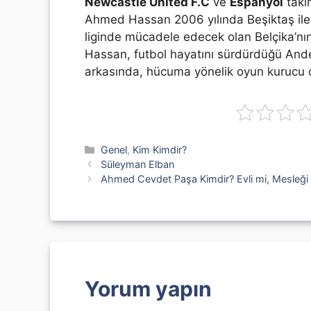
Newcastle United F.C
ve
Espanyol
takım
Ahmed Hassan 2006 yılında Beşiktaş ile 
liginde mücadele edecek olan Belçika’nın
Hassan, futbol hayatını sürdürdüğü Ande
arkasında, hücuma yönelik oyun kurucu 
Kategoriler
Genel
,
Kim Kimdir?
Süleyman Elban
Ahmed Cevdet Paşa Kimdir? Evli mi, Mesleği 
Yorum yapın