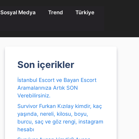
Sosyal Medya
Trend
Türkiye
Son içerikler
İstanbul Escort ve Bayan Escort
Aramalarınıza Artık SON
Verebilirsiniz.
Survivor Furkan Kızılay kimdir, kaç
yaşında, nereli, kilosu, boyu,
burcu, saç ve göz rengi, instagram
hesabı