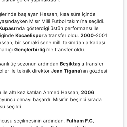
liglerinde başlayan Hassan, kısa süre içinde
şındayken Mısır Milli Futbol takımı’na seçildi.
 Kupası
‘nda gösterdiği üstün performansı ile
diğinde
Kocaelispor
‘a transfer oldu.
2000
-2001
ssan, bir sonraki sene milli takımdan arkadaşı
ynadığı
Gençlerbirliği
‘ne transfer oldu.
aşarılı üç sezonun ardından
Beşiktaş
‘a transfer
oller ile teknik direktör
Jean Tigana
‘nın gözdesi
mı ile altı kez katılan Ahmed Hassan,
2006
 oyuncu olmayı başardı. Mısır’ın beşinci sırada
u seçildi.
uncusu seçilmesinin ardından,
Fulham F.C
,