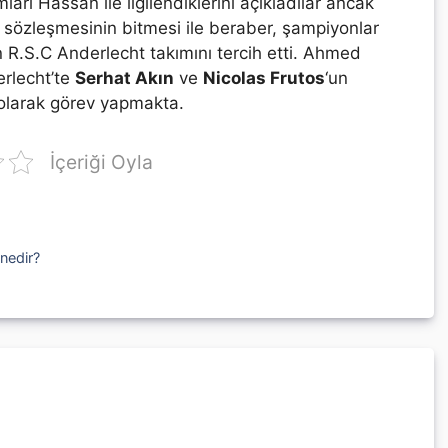
ları Hassan ile ilgilendiklerini açıkladılar ancak
sözleşmesinin bitmesi ile beraber, şampiyonlar
 R.S.C Anderlecht takımını tercih etti. Ahmed
rlecht’te
Serhat Akın
ve
Nicolas Frutos
‘un
olarak görev yapmakta.
İçeriği Oyla
nedir?