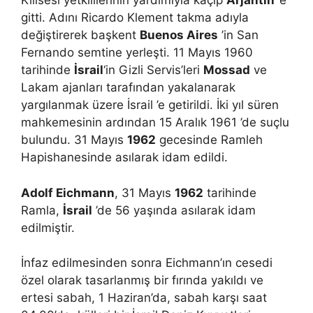
Kilisesi yetkililerinin yardımıyla kaçıp
Arjantin
’e
gitti. Adını Ricardo Klement takma adıyla
değiştirerek başkent
Buenos Aires
’in San
Fernando semtine yerleşti. 11 Mayıs 1960
tarihinde
İsrail
‘in Gizli Servis’leri
Mossad
ve
Lakam ajanları tarafından yakalanarak
yargılanmak üzere İsrail ’e getirildi. İki yıl süren
mahkemesinin ardından 15 Aralık 1961 ’de suçlu
bulundu. 31 Mayıs
1962
gecesinde Ramleh
Hapishanesinde asılarak idam edildi.
Adolf Eichmann
, 31 Mayıs
1962
tarihinde
Ramla,
İsrail
’de 56 yaşında asılarak idam
edilmiştir.
İnfaz edilmesinden sonra Eichmann’ın cesedi
özel olarak tasarlanmış bir fırında yakıldı ve
ertesi sabah, 1 Haziran’da, sabah karşı saat