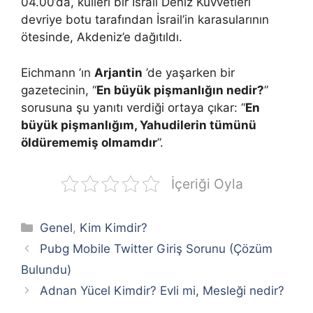
04.00’da, külleri bir İsrail Deniz Kuvvetleri
devriye botu tarafından İsrail’in karasularının
ötesinde, Akdeniz’e dağıtıldı.
Eichmann ’ın
Arjantin
’de yaşarken bir
gazetecinin, “
En büyük pişmanlığın nedir?
”
sorusuna şu yanıtı verdiği ortaya çıkar: “
En
büyük pişmanlığım, Yahudilerin tümünü
öldürememiş olmamdır
”.
İçeriği Oyla
Kategoriler
Genel
,
Kim Kimdir?
Pubg Mobile Twitter Giriş Sorunu (Çözüm
Bulundu)
Adnan Yücel Kimdir? Evli mi, Mesleği nedir?