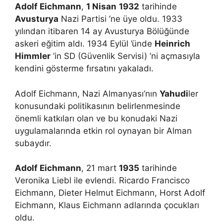
Adolf Eichmann
,
1 Nisan
1932
tarihinde
Avusturya
Nazi Partisi ’ne üye oldu. 1933
yılından itibaren 14 ay Avusturya Bölüğünde
askeri eğitim aldı. 1934 Eylül ’ünde
Heinrich
Himmler
’in SD (Güvenlik Servisi) ’ni açmasıyla
kendini gösterme fırsatını yakaladı.
Adolf Eichmann, Nazi Almanyası’nın
Yahudi
ler
konusundaki politikasının belirlenmesinde
önemli katkıları olan ve bu konudaki Nazi
uygulamalarında etkin rol oynayan bir Alman
subaydır.
Adolf Eichmann
, 21 mart
1935
tarihinde
Veronika Liebl ile evlendi. Ricardo Francisco
Eichmann, Dieter Helmut Eichmann, Horst Adolf
Eichmann, Klaus Eichmann adlarında çocukları
oldu.