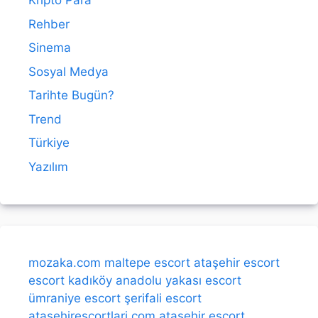
Kripto Para
Rehber
Sinema
Sosyal Medya
Tarihte Bugün?
Trend
Türkiye
Yazılım
mozaka.com
maltepe escort
ataşehir escort
escort kadıköy
anadolu yakası escort
ümraniye escort
şerifali escort
atasehirescortlari.com
ataşehir escort