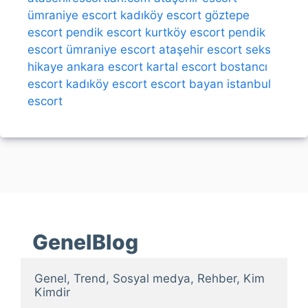
ümraniye escort
kadıköy escort
göztepe
escort
pendik escort
kurtköy escort
pendik
escort
ümraniye escort
ataşehir escort
seks
hikaye
ankara escort
kartal escort
bostancı
escort
kadıköy escort
escort bayan
istanbul
escort
GenelBlog
Genel, Trend, Sosyal medya, Rehber, Kim 
Kimdir