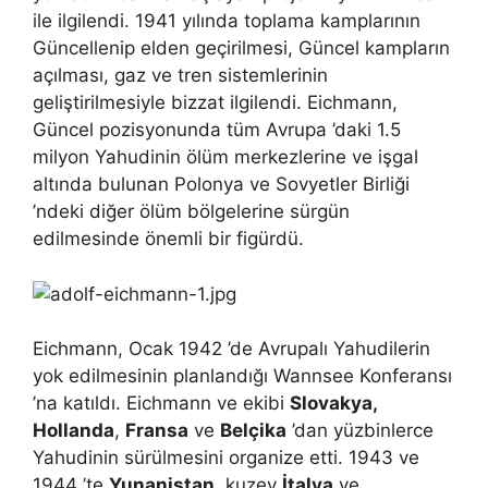
ile ilgilendi. 1941 yılında toplama kamplarının
Güncellenip elden geçirilmesi, Güncel kampların
açılması, gaz ve tren sistemlerinin
geliştirilmesiyle bizzat ilgilendi. Eichmann,
Güncel pozisyonunda tüm Avrupa ’daki 1.5
milyon Yahudinin ölüm merkezlerine ve işgal
altında bulunan Polonya ve Sovyetler Birliği
’ndeki diğer ölüm bölgelerine sürgün
edilmesinde önemli bir figürdü.
Eichmann, Ocak 1942 ’de Avrupalı Yahudilerin
yok edilmesinin planlandığı Wannsee Konferansı
’na katıldı. Eichmann ve ekibi
Slovakya,
Hollanda
,
Fransa
ve
Belçika
’dan yüzbinlerce
Yahudinin sürülmesini organize etti. 1943 ve
1944 ’te
Yunanistan
, kuzey
İtalya
ve