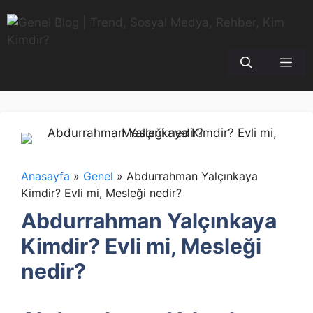
İçeriğe
atla
Me
Anasayfa
»
Genel
»
Abdurrahman Yalçınkaya
Kimdir? Evli mi, Mesleği nedir?
Abdurrahman Yalçınkaya
Kimdir? Evli mi, Mesleği
nedir?