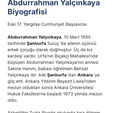
Abdurrahman Yalçınkaya
Biyografisi
Eski 17. Yargıtay Cumhuriyet Başsavcısı
Abdurrahman Yalçınkaya
, 10 Mart 1950
tarihinde
Şanlıurfa
Suruç ’da ailenin üçüncü
erkek çocuğu olarak doğmuştur. Üç de kız
kardeşi vardır. Urfa’nın Bıçakçı Mahallesi’nde
büyüyen Abdurrahman Yalçınkaya’nın annesi
Sakine Hanım, babası öğretmen Behzat
Yalçınkaya ’dır. Aile
Şanlıurfa
’dan
Ankara
’ya
göç etti. Ankara Yıldırım Beyazıt Lisesi’nden
mezun olduktan sonra Ankara Üniversitesi
Hukuk Fakültesi’ne başladı 1973 yılında mezun
oldu.
Askerliğini Tuzla Piyade okulunda kısa dönem