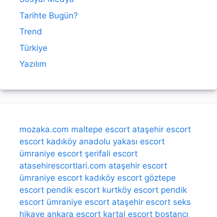
Tarihte Bugün?
Trend
Türkiye
Yazılım
mozaka.com
maltepe escort
ataşehir escort
escort kadıköy
anadolu yakası escort
ümraniye escort
şerifali escort
atasehirescortlari.com
ataşehir escort
ümraniye escort
kadıköy escort
göztepe
escort
pendik escort
kurtköy escort
pendik
escort
ümraniye escort
ataşehir escort
seks
hikaye
ankara escort
kartal escort
bostancı