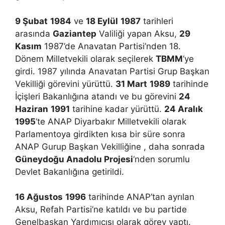
9 Şubat
1984
ve
18 Eylül
1987
tarihleri
arasında
Gaziantep
Valiliği yapan Aksu,
29
Kasım
1987’de Anavatan Partisi’nden 18.
Dönem Milletvekili olarak seçilerek
TBMM
‘ye
girdi. 1987 yılında Anavatan Partisi Grup Başkan
Vekilliği görevini yürüttü.
31 Mart
1989
tarihinde
İçişleri Bakanlığına atandı ve bu görevini
24
Haziran
1991
tarihine kadar yürüttü.
24 Aralık
1995
‘te ANAP Diyarbakır Milletvekili olarak
Parlamentoya girdikten kısa bir süre sonra
ANAP Gurup Başkan Vekilliğine , daha sonrada
Güneydoğu Anadolu Projesi
‘nden sorumlu
Devlet Bakanlığına getirildi.
16 Ağustos
1996
tarihinde ANAP’tan ayrılan
Aksu, Refah Partisi’ne katıldı ve bu partide
Genelbaşkan Yardımıcısı olarak görev yaptı.