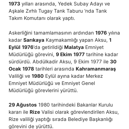
1973
yılları arasında, Yedek Subay Adayı ve
Aşkale Zırhlı Tugay Tank Taburu ’nda Tank
Takım Komutanı olarak yaptı.
Askerliğini tamamlamasının ardından
1976
yılına
kadar
Sarıkaya
Kaymakamlığı yapan Aksu,
1
Eylül
1976
‘da getirildiği
Malatya
Emniyet
Müdürlüğü görevini,
9 Ekim
1977
tarihine kadar
sürdürdü. Abdülkadir Aksu, 9 Ekim 1977 ile
30
Ocak
1978
tarihleri arasında
Kahramanmaraş
Valiliği ve
1980
Eylül ayına kadar Merkez
Emniyet Müdürlüğü ve Emniyet Genel
Müdürlüğü görevlerini yürüttü.
29 Ağustos
1980 tarihindeki Bakanlar Kurulu
kararı ile
Rize
Valisi olarak görevlendirilen Aksu,
Rize valiliği yaptığı sırada Belediye Başkanlığı
görevini de yürüttü.