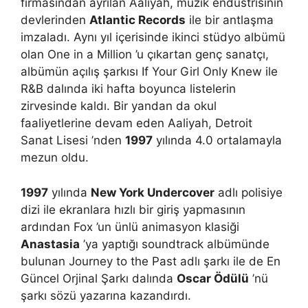
firmasından ayrılan Aaliyah, müzik endüstrisinin
devlerinden
Atlantic Records
ile bir antlaşma
imzaladı. Aynı yıl içerisinde ikinci stüdyo albümü
olan One in a Million ’u çıkartan genç sanatçı,
albümün açılış şarkısı If Your Girl Only Knew ile
R&B dalında iki hafta boyunca listelerin
zirvesinde kaldı. Bir yandan da okul
faaliyetlerine devam eden Aaliyah, Detroit
Sanat Lisesi ’nden
1997
yılında 4.0 ortalamayla
mezun oldu.
1997
yılında
New York Undercover
adlı polisiye
dizi ile ekranlara hızlı bir giriş yapmasının
ardından Fox ’un ünlü animasyon klasiği
Anastasia
’ya yaptığı soundtrack albümünde
bulunan Journey to the Past adlı şarkı ile de En
Güncel Orjinal Şarkı dalında
Oscar Ödülü
’nü
şarkı sözü yazarına kazandırdı.