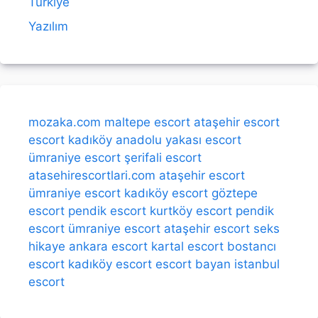
Türkiye
Yazılım
mozaka.com
maltepe escort
ataşehir escort
escort kadıköy
anadolu yakası escort
ümraniye escort
şerifali escort
atasehirescortlari.com
ataşehir escort
ümraniye escort
kadıköy escort
göztepe
escort
pendik escort
kurtköy escort
pendik
escort
ümraniye escort
ataşehir escort
seks
hikaye
ankara escort
kartal escort
bostancı
escort
kadıköy escort
escort bayan
istanbul
escort