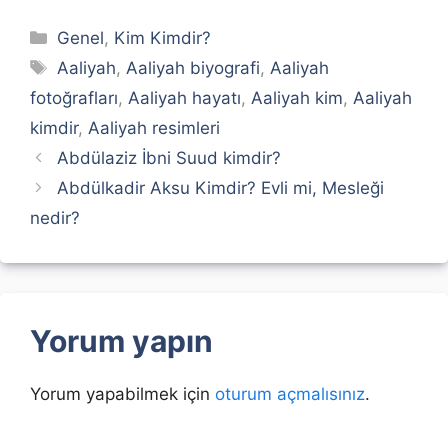
Kategoriler
Genel
,
Kim Kimdir?
Etiketler
Aaliyah
,
Aaliyah biyografi
,
Aaliyah
fotoğrafları
,
Aaliyah hayatı
,
Aaliyah kim
,
Aaliyah
kimdir
,
Aaliyah resimleri
Abdülaziz İbni Suud kimdir?
Abdülkadir Aksu Kimdir? Evli mi, Mesleği
nedir?
Yorum yapın
Yorum yapabilmek için
oturum açmalısınız
.