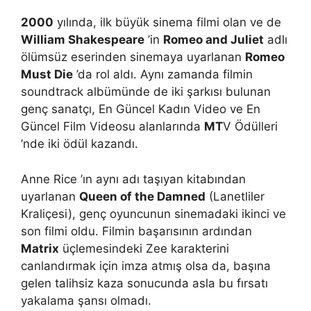
2000
yılında, ilk büyük sinema filmi olan ve de
William Shakespeare
’in
Romeo and Juliet
adlı
ölümsüz eserinden sinemaya uyarlanan
Romeo
Must Die
’da rol aldı. Aynı zamanda filmin
soundtrack albümünde de iki şarkısı bulunan
genç sanatçı, En Güncel Kadın Video ve En
Güncel Film Videosu alanlarında
MT
V Ödülleri
’nde iki ödül kazandı.
Anne Rice ’ın aynı adı taşıyan kitabından
uyarlanan
Queen of the Damned
(Lanetliler
Kraliçesi), genç oyuncunun sinemadaki ikinci ve
son filmi oldu. Filmin başarısının ardından
Matrix
üçlemesindeki Zee karakterini
canlandırmak için imza atmış olsa da, başına
gelen talihsiz kaza sonucunda asla bu fırsatı
yakalama şansı olmadı.