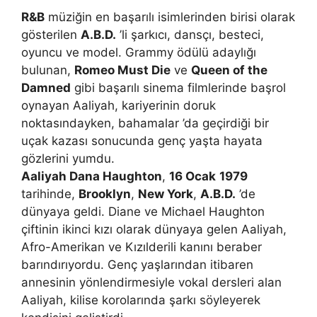
R&B
müziğin en başarılı isimlerinden birisi olarak
gösterilen
A.B.D.
’li şarkıcı, dansçı, besteci,
oyuncu ve model. Grammy ödülü adaylığı
bulunan,
Romeo Must Die
ve
Queen of the
Damned
gibi başarılı sinema filmlerinde başrol
oynayan Aaliyah, kariyerinin doruk
noktasındayken, bahamalar ’da geçirdiği bir
uçak kazası sonucunda genç yaşta hayata
gözlerini yumdu.
Aaliyah Dana Haughton
,
16 Ocak
1979
tarihinde,
Brooklyn
,
New York
,
A.B.D.
’de
dünyaya geldi. Diane ve Michael Haughton
çiftinin ikinci kızı olarak dünyaya gelen Aaliyah,
Afro-Amerikan ve Kızılderili kanını beraber
barındırıyordu. Genç yaşlarından itibaren
annesinin yönlendirmesiyle vokal dersleri alan
Aaliyah, kilise korolarında şarkı söyleyerek