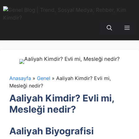
İçeriğe
atla
Me
Anasayfa
»
Genel
»
Aaliyah Kimdir? Evli mi,
Mesleği nedir?
Aaliyah Kimdir? Evli mi,
Mesleği nedir?
Aaliyah Biyografisi