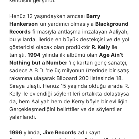
kendisini geliştirdi.
Henüz 12 yaşındayken amcası
Barry
Hankerson
’un yardımcı olmasıyla
Blackground
Records
firmasıyla antlaşma imzalayan Aaliyah,
bu yıllarda, ileride en büyük destekçisi ve de yol
göstericisi olacak olan prodüktör
R. Kelly
ile
tanıştı.
1994
yılında ilk albümü olan
Age Ain’t
Nothing but a Number
’ı çıkartan genç sanatçı,
sadece A.B.D. ’de üç milyonun üzerinde bir satış
rakamına ulaşarak Bilboard 200 listesinde 18.
Sıraya ulaştı. Henüz 15 yaşında olduğu sırada R.
Kelly ile evlendiği söylentileri ortalıkta dolaştıysa
da, hem Aaliyah hem de Kerry böyle bir evliliğin
Gerçekleşmediğini belirttiler ve de söylentiler
yalanlandı.
1996
yılında,
Jive Records
adlı kayıt