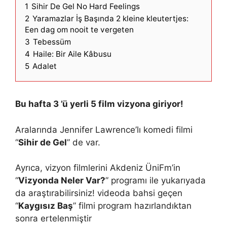
1
Sihir De Gel No Hard Feelings
2
Yaramazlar İş Başında 2 kleine kleutertjes:
Een dag om nooit te vergeten
3
Tebessüm
4
Haile: Bir Aile Kâbusu
5
Adalet
Bu hafta 3 ’ü yerli 5 film vizyona giriyor!
Aralarında Jennifer Lawrence’lı komedi filmi
“
Sihir de Gel
” de var.
Ayrıca, vizyon filmlerini Akdeniz ÜniFm’in
“
Vizyonda Neler Var?
” programı ile yukarıyada
da araştırabilirsiniz! videoda bahsi geçen
“
Kaygısız Baş
” filmi program hazırlandıktan
sonra ertelenmiştir