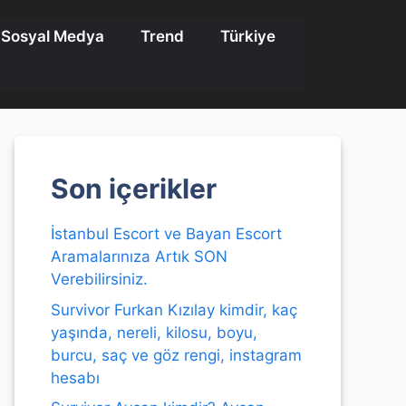
Sosyal Medya
Trend
Türkiye
Son içerikler
İstanbul Escort ve Bayan Escort
Aramalarınıza Artık SON
Verebilirsiniz.
Survivor Furkan Kızılay kimdir, kaç
yaşında, nereli, kilosu, boyu,
burcu, saç ve göz rengi, instagram
hesabı