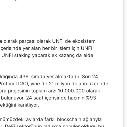
ra olarak parçası olarak UNFI de ekosistem
erisinde yer alan her bir işlem için UNFI
ar, UNFI staking yaparak ek kazanç da elde
ldığında 436. sırada yer almaktadır. Son 24
rotocol DAO, yine de 21 milyon doların üzerinde
para projesinin toplam arzı 10.000.000 olarak
 bulunuyor. 24 saat içerisinde hacmin %93
ktiğini kanıtlıyor.
önümüzdeki aylarda farklı blockchain ağlarıyla
ir. DeFi sektörünün oldukça popüler olduğu bu