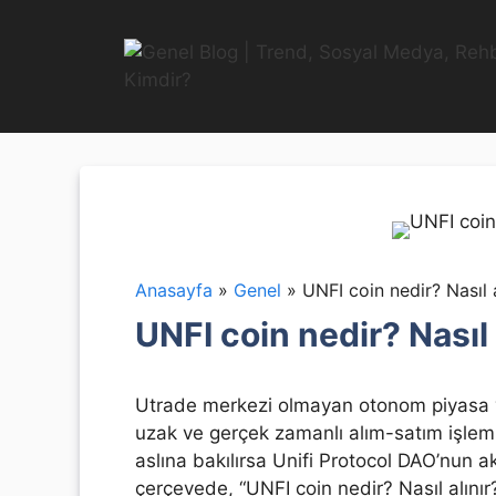
İçeriğe
atla
Anasayfa
»
Genel
»
UNFI coin nedir? Nasıl a
UNFI coin nedir? Nasıl 
Utrade merkezi olmayan otonom piyasa 
uzak ve gerçek zamanlı alım-satım işleml
aslına bakılırsa Unifi Protocol DAO’nun akıl
çerçevede, “UNFI coin nedir? Nasıl alın