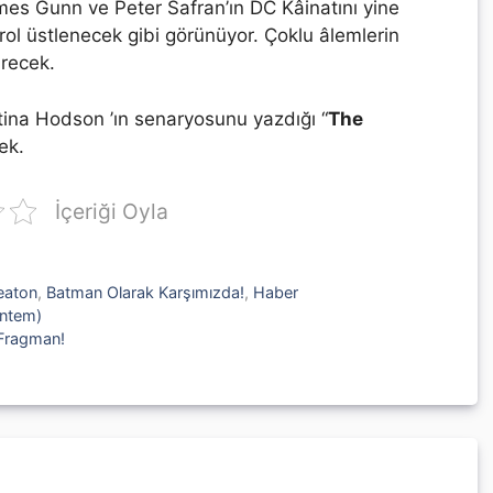
ames Gunn ve Peter Safran’ın DC Kâinatını yine
l üstlenecek gibi görünüyor. Çoklu âlemlerin
irecek.
stina Hodson ’ın senaryosunu yazdığı “
The
ek.
İçeriği Oyla
eaton
,
Batman Olarak Karşımızda!
,
Haber
öntem)
 Fragman!