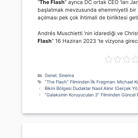
“
The Flash
” ayrıca DC ortak CEO ’ları J
başlatmak mevzusunda ehemmiyetli bir ro
açılması pek çok ihtimali de birliktesi get
Andrés Muschietti ’nin idarediği ve Chri
Flash
” 16 Haziran 2023 ’te vizyona girec
Kategoriler
Genel
,
Sinema
Etiketler
“The Flash” Filminden İlk Fragman: Michael K
Bikini Bölgesi Dudaklar Nasıl Alınır (Gerçek Y
“Galaksinin Koruyucuları 3” Filminden Güncel