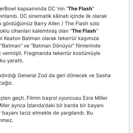
erBowl kapsamında DC ’nin “
The Flash
”
ınlandı. DC sinematik kâinatı içinde ilk olarak
 gördüğümüz Barry Allen / The Flash solo
çoklu cihanları kalemtıraş olan “
The Flash
”
l Keaton Batman olarak tekerrür kaşımıza
i “Batman” ve “Batman Dönüyor” filmlerinde
 vermişti. Fragmanda tekerrür kostümüyle
u yarattı.
ndırdığı General Zod da geri dönecek ve Sasha
cağız.
reçten geçti. Filmin başrol oyuncusu Ezra Miller
ller ayrıca İzlanda’daki bir barda bir bayanı
 bayanı taciz etmekle de yargılandı. Bu
inmez.