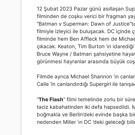
12 Şubat 2023 Pazar günü asıllaşan Sup
filminden de coşku verici bir fragman yay
“Batman v Superman: Dawn of Justice”ta
filmiyle izleyici ile buluşacak. DC içinde 
filminde hem Ben Affleck hem de Michae
çıkacak. Keaton, Tim Burton ’ın idarediğ
Bruce Wayne / Batman şahsiyetine hayat
görünmesi hayranlar arasında büyük coşk
Filmde ayrıca Michael Shannon ’ın canla
Calle ’in canlandırdığı Supergirl ile tanışa
“
The Flash
” filmi temelinde zorlu bir sü
taciz kabahatinden iki defa hapsedildi. Mi
boğmakla ve Berlin’deki evinde başka bir
nedenden Miller ’ın DC ’deki geleceği bil