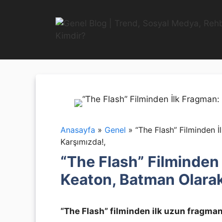
İçeriğe
atla
Anasayfa
»
Genel
»
“The Flash” Filminden 
Karşımızda!,
“The Flash” Filminden
Keaton, Batman Olarak
“The Flash” filminden ilk uzun fragman