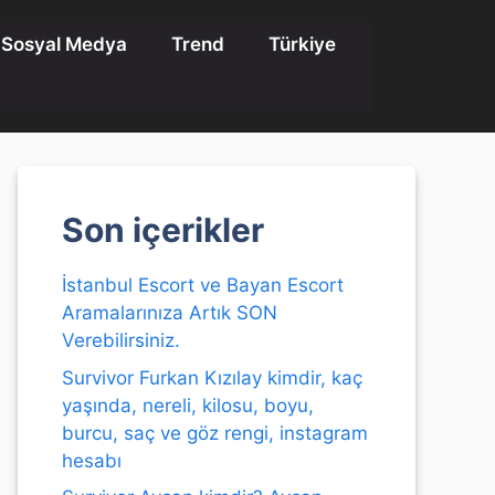
Sosyal Medya
Trend
Türkiye
Son içerikler
İstanbul Escort ve Bayan Escort
Aramalarınıza Artık SON
Verebilirsiniz.
Survivor Furkan Kızılay kimdir, kaç
yaşında, nereli, kilosu, boyu,
burcu, saç ve göz rengi, instagram
hesabı