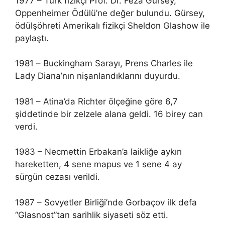
1977 – Türk fizikçi Prof. Dr. Feza Gürsey,
Oppenheimer Ödülü’ne değer bulundu. Gürsey,
ödülşöhreti Amerikalı fizikçi Sheldon Glashow ile
paylaştı.
1981 – Buckingham Sarayı, Prens Charles ile
Lady Diana’nın nişanlandıklarını duyurdu.
1981 – Atina’da Richter ölçeğine göre 6,7
şiddetinde bir zelzele alana geldi. 16 birey can
verdi.
1983 – Necmettin Erbakan’a laikliğe aykırı
hareketten, 4 sene mapus ve 1 sene 4 ay
sürgün cezası verildi.
1987 – Sovyetler Birliği’nde Gorbaçov ilk defa
“Glasnost”tan sarihlik siyaseti söz etti.