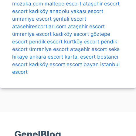
mozaka.com
maltepe escort
ataşehir escort
escort kadıköy
anadolu yakası escort
ümraniye escort
şerifali escort
atasehirescortlari.com
ataşehir escort
ümraniye escort
kadıköy escort
göztepe
escort
pendik escort
kurtköy escort
pendik
escort
ümraniye escort
ataşehir escort
seks
hikaye
ankara escort
kartal escort
bostancı
escort
kadıköy escort
escort bayan
istanbul
escort
GenelBlog