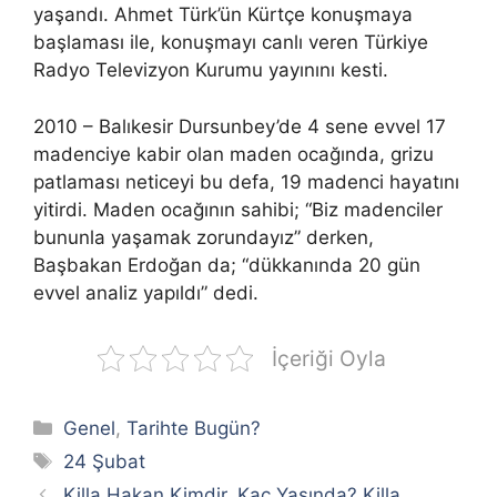
yaşandı. Ahmet Türk’ün Kürtçe konuşmaya
başlaması ile, konuşmayı canlı veren Türkiye
Radyo Televizyon Kurumu yayınını kesti.
2010 – Balıkesir Dursunbey’de 4 sene evvel 17
madenciye kabir olan maden ocağında, grizu
patlaması neticeyi bu defa, 19 madenci hayatını
yitirdi. Maden ocağının sahibi; “Biz madenciler
bununla yaşamak zorundayız” derken,
Başbakan Erdoğan da; “dükkanında 20 gün
evvel analiz yapıldı” dedi.
İçeriği Oyla
Kategoriler
Genel
,
Tarihte Bugün?
Etiketler
24 Şubat
Killa Hakan Kimdir, Kaç Yaşında? Killa