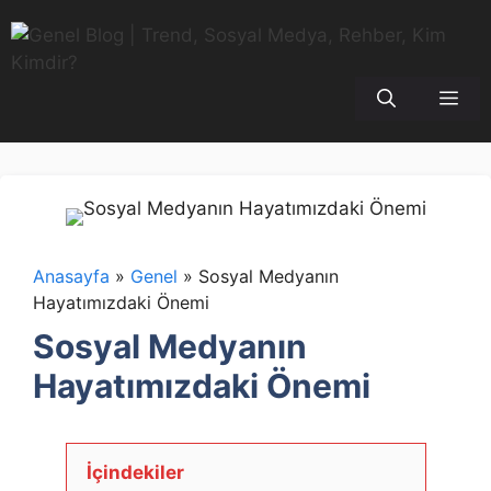
İçeriğe
atla
Me
Anasayfa
»
Genel
»
Sosyal Medyanın
Hayatımızdaki Önemi
Sosyal Medyanın
Hayatımızdaki Önemi
İçindekiler