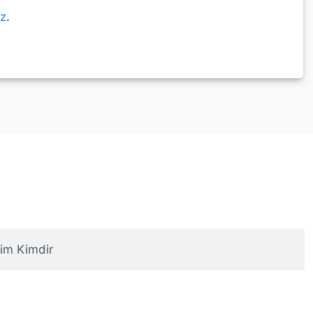
ız
.
im Kimdir