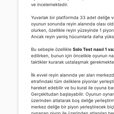
ve incelemektedir.
Yuvarlak bir platformda 33 adet deliğe 
oyunun sonunda reyin alanında olası o
olurken, özellikle reyin yüzeyinde 1 piyo
Ancak reyin yanlış hücumlarla daha yüks
Bu sebeple özellikle
Solo Test nasıl 1 va
edilirken, bunun için öncelikle oyunun n
taktikler kurarak ustalaşmak gerekmektedi
İlk evvel reyin alanında yer alan merkez
etrafındaki tüm deliklere piyonlar yerleştir
hareket edebilir ve bu kural ile oyuna başla
Gerçekltudan başlayabilir. Oyunun oynanı
üzerinden atlatarak boş deliğe yerleştirm
merkez deliğe bir piyon yerleştirecek b
oynanan piyon ile üzerinden atlanılan he