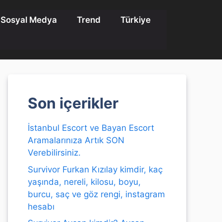
Sosyal Medya
Trend
Türkiye
Son içerikler
İstanbul Escort ve Bayan Escort
Aramalarınıza Artık SON
Verebilirsiniz.
Survivor Furkan Kızılay kimdir, kaç
yaşında, nereli, kilosu, boyu,
burcu, saç ve göz rengi, instagram
hesabı