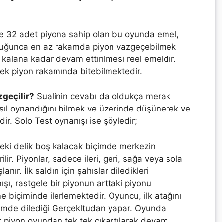
ve 32 adet piyona sahip olan bu oyunda emel,
lduğunca en az rakamda piyon vazgeçebilmek
n kalana kadar devam ettirilmesi reel emeldir.
ek piyon rakamında bitebilmektedir.
zgeçilir?
Sualinin cevabı da oldukça merak
asıl oynandığını bilmek ve üzerinde düşünerek ve
r. Solo Test oynanışı ise şöyledir;
deki delik boş kalacak biçimde merkezin
ilir. Piyonlar, sadece ileri, geri, sağa veya sola
nır. İlk saldırı için şahıslar diledikleri
şı, rastgele bir piyonun arttaki piyonu
e biçiminde ilerlemektedir. Oyuncu, ilk atağını
içimde dilediği Gerçekltudan yapar. Oyunda
r piyon oyundan tek tek çıkartılarak devam