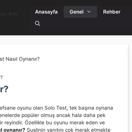
Anasayfa
Genel
Rehber
r?
r?
ın efsane oyunu olan Solo Test, tek başına oynana
 senelerde popüler olmuş ancak hala daha pek
r reyindir. Özellikle bu oyunu merak eden ve
ıl oynanır?
Sualinin yanıtını çok merak etmekte