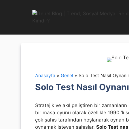
İçeriğe
atla
Anasayfa
»
Genel
»
Solo Test Nasıl Oynanı
Solo Test Nasıl Oynanı
Stratejik ve akıl geliştiren bir zamanlar
bir masa oyunu olarak özellikle 1990 ’lı
çok şahıs tarafından hoşlanarak oynan bi
oynamak isteyen şahıslar,
Solo Test nas