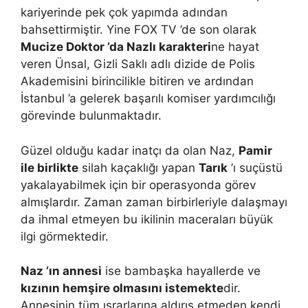
kariyerinde pek çok yapımda adından
bahsettirmiştir. Yine FOX TV ’de son olarak
Mucize Doktor ’da Nazlı karakteri
ne hayat
veren Ünsal, Gizli Saklı adlı dizide de Polis
Akademisini birincilikle bitiren ve ardından
İstanbul ’a gelerek başarılı komiser yardımcılığı
görevinde bulunmaktadır.
Güzel olduğu kadar inatçı da olan Naz,
Pamir
ile birlikte
silah kaçaklığı yapan
Tarık
’ı suçüstü
yakalayabilmek için bir operasyonda görev
almışlardır. Zaman zaman birbirleriyle dalaşmayı
da ihmal etmeyen bu ikilinin maceraları büyük
ilgi görmektedir.
Naz ’ın annesi
ise bambaşka hayallerde ve
kızının hemşire olmasını istemekte
dir.
Annesinin tüm ısrarlarına aldırış etmeden kendi