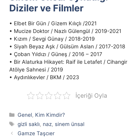
Diziler ve Filmler
• Elbet Bir Gün / Gizem Kılıçlı /2021
• Mucize Doktor / Nazlı Gülengül / 2019-2021
• Kızım / Sevgi Günay / 2018-2019
• Siyah Beyaz Aşk / Gülsüm Aslan / 2017-2018
• Çoban Yıldızı / Güneş / 2016 – 2017
• Bir Alaturka Hikayet: Raif ile Letafet / Cihangir
Atölye Sahnesi / 2019
• Aydınlıkevler / BKM / 2023
İçeriği Oyla
Kategoriler
Genel
,
Kim Kimdir?
Etiketler
gizli saklı
,
naz
,
sinem ünsal
Gamze Taşcıer