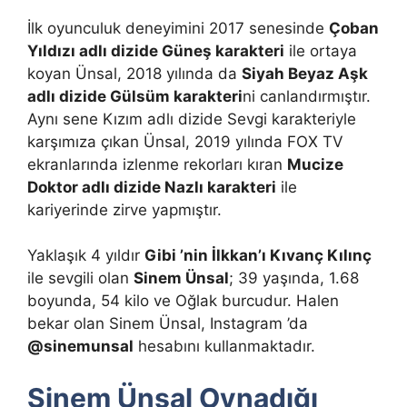
İlk oyunculuk deneyimini 2017 senesinde
Çoban
Yıldızı adlı dizide Güneş karakteri
ile ortaya
koyan Ünsal, 2018 yılında da
Siyah Beyaz Aşk
adlı dizide Gülsüm karakteri
ni canlandırmıştır.
Aynı sene Kızım adlı dizide Sevgi karakteriyle
karşımıza çıkan Ünsal, 2019 yılında FOX TV
ekranlarında izlenme rekorları kıran
Mucize
Doktor adlı dizide Nazlı karakteri
ile
kariyerinde zirve yapmıştır.
Yaklaşık 4 yıldır
Gibi ’nin İlkkan’ı Kıvanç Kılınç
ile sevgili olan
Sinem Ünsal
; 39 yaşında, 1.68
boyunda, 54 kilo ve Oğlak burcudur. Halen
bekar olan Sinem Ünsal, Instagram ’da
@sinemunsal
hesabını kullanmaktadır.
Sinem Ünsal Oynadığı