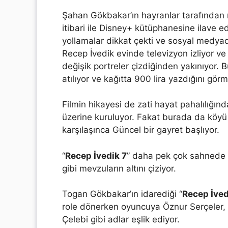
Şahan Gökbakar’ın hayranlar tarafından
itibari ile Disney+ kütüphanesine ilave ed
yollamalar dikkat çekti ve sosyal medya
Recep İvedik evinde televizyon izliyor ve
değişik portreler çizdiğinden yakınıyor. B
atılıyor ve kağıtta 900 lira yazdığını görm
Filmin hikayesi de zati hayat pahalılığı
üzerine kuruluyor. Fakat burada da köyü
karşılaşınca Güncel bir gayret başlıyor.
“
Recep İvedik 7
” daha pek çok sahnede 
gibi mevzuların altını çiziyor.
Togan Gökbakar’ın idarediği “
Recep İved
role dönerken oyuncuya Öznur Serçeler, İ
Çelebi gibi adlar eşlik ediyor.