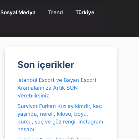
Sosyal Medya
Trend
Türkiye
Son içerikler
İstanbul Escort ve Bayan Escort
Aramalarınıza Artık SON
Verebilirsiniz.
Survivor Furkan Kızılay kimdir, kaç
yaşında, nereli, kilosu, boyu,
burcu, saç ve göz rengi, instagram
hesabı