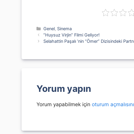
Kategoriler
Genel
,
Sinema
“Huysuz Virjin” Filmi Geliyor!
Selahattin Paşalı ’nin “Ömer” Dizisindeki Partne
Yorum yapın
Yorum yapabilmek için
oturum açmalısın