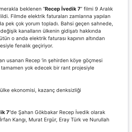
 merakla beklenen “
Recep İvedik 7
” filmi 9 Aralık
ildi. Filmde elektrik faturaları zamlarına yapılan
da pek çok yorum topladı. Bahsi geçen sahnede,
 değişik kanalların ülkenin gidişatı hakkında
ütün o anda elektrik faturası kapının altından
esiyle fenalık geçiriyor.
ndan usanan Recep ’in şehirden köye göçmesi
 tamamen yok edecek bir rant projesiyle
ülke ekonomisi, kazanç denksizliği
ik 7
”de Şahan Gökbakar Recep İvedik olarak
rfan Kangı, Murat Ergür, Eray Türk ve Nurullah