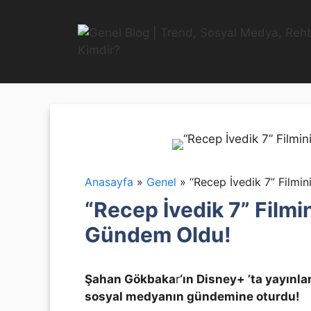
İçeriğe
atla
Anasayfa
»
Genel
»
“Recep İvedik 7” Filmi
“Recep İvedik 7” Filmi
Gündem Oldu!
Şahan Gökbaka
r
‘ın Disney+ ’ta yayınl
sosyal medyanın gündemine oturdu!