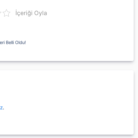
İçeriği Oyla
ri Belli Oldu!
ız
.