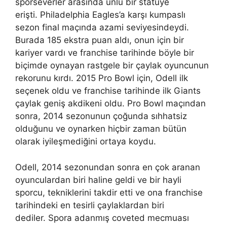
sporseverler arasında ünlü bir statüye
erişti. Philadelphia Eagles’a karşı kumpaslı
sezon final maçında azami seviyesindeydi.
Burada 185 ekstra puan aldı, onun için bir
kariyer vardı ve franchise tarihinde böyle bir
biçimde oynayan rastgele bir çaylak oyuncunun
rekorunu kırdı. 2015 Pro Bowl için, Odell ilk
seçenek oldu ve franchise tarihinde ilk Giants
çaylak geniş akdikeni oldu. Pro Bowl maçından
sonra, 2014 sezonunun çoğunda sıhhatsiz
olduğunu ve oynarken hiçbir zaman bütün
olarak iyileşmediğini ortaya koydu.
Odell, 2014 sezonundan sonra en çok aranan
oyunculardan biri haline geldi ve bir hayli
sporcu, tekniklerini takdir etti ve ona franchise
tarihindeki en tesirli çaylaklardan biri
dediler. Spora adanmış coveted mecmuası