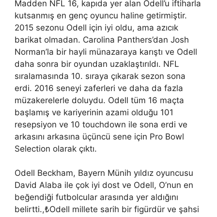
Madden NFL 16, kapıda yer alan Odell’u iftiharla
kutsanmış en genç oyuncu haline getirmiştir.
2015 sezonu Odell için iyi oldu, ama azıcık
barikat olmadan. Carolina Panthers’dan Josh
Norman’la bir hayli münazaraya karıştı ve Odell
daha sonra bir oyundan uzaklaştırıldı. NFL
sıralamasında 10. sıraya çıkarak sezon sona
erdi. 2016 seneyi zaferleri ve daha da fazla
müzakerelerle doluydu. Odell tüm 16 maçta
başlamış ve kariyerinin azami olduğu 101
resepsiyon ve 10 touchdown ile sona erdi ve
arkasını arkasına üçüncü sene için Pro Bowl
Selection olarak çıktı.
Odell Beckham, Bayern Münih yıldız oyuncusu
David Alaba ile çok iyi dost ve Odell, O’nun en
beğendiği futbolcular arasında yer aldığını
belirtti.,₺Odell millete sarih bir figürdür ve şahsi