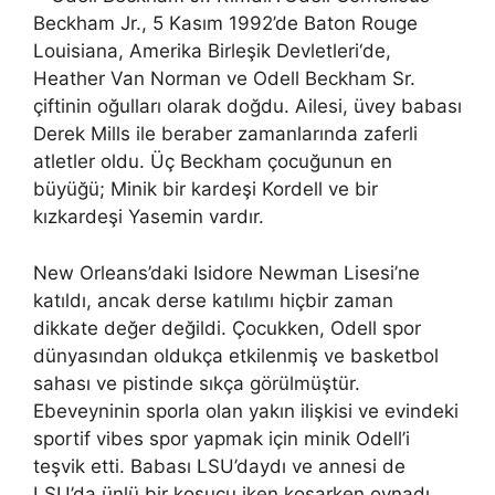
Beckham Jr., 5 Kasım 1992’de Baton Rouge
Louisiana, Amerika Birleşik Devletleri‘de,
Heather Van Norman ve Odell Beckham Sr.
çiftinin oğulları olarak doğdu. Ailesi, üvey babası
Derek Mills ile beraber zamanlarında zaferli
atletler oldu. Üç Beckham çocuğunun en
büyüğü; Minik bir kardeşi Kordell ve bir
kızkardeşi Yasemin vardır.
New Orleans’daki Isidore Newman Lisesi’ne
katıldı, ancak derse katılımı hiçbir zaman
dikkate değer değildi. Çocukken, Odell spor
dünyasından oldukça etkilenmiş ve basketbol
sahası ve pistinde sıkça görülmüştür.
Ebeveyninin sporla olan yakın ilişkisi ve evindeki
sportif vibes spor yapmak için minik Odell’i
teşvik etti. Babası LSU’daydı ve annesi de
LSU’da ünlü bir koşucu iken koşarken oynadı.