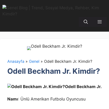
İçeriğe
atla
Me
Anasayfa
»
Genel
»
Odell Beckham Jr. Kimdir?
Odell Beckham Jr. Kimdir?
Odell Beckham Jr.
Namı
: Ünlü Amerikan Futbolu Oyuncusu