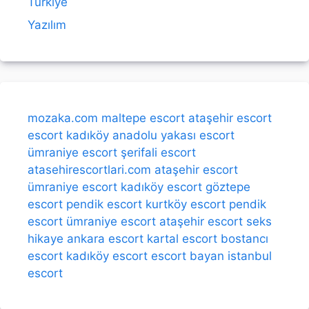
Türkiye
Yazılım
mozaka.com
maltepe escort
ataşehir escort
escort kadıköy
anadolu yakası escort
ümraniye escort
şerifali escort
atasehirescortlari.com
ataşehir escort
ümraniye escort
kadıköy escort
göztepe
escort
pendik escort
kurtköy escort
pendik
escort
ümraniye escort
ataşehir escort
seks
hikaye
ankara escort
kartal escort
bostancı
escort
kadıköy escort
escort bayan
istanbul
escort