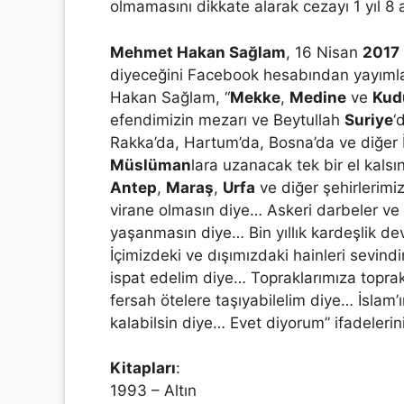
olmamasını dikkate alarak cezayı 1 yıl 8
Mehmet Hakan Sağlam
, 16 Nisan
2017
diyeceğini Facebook hesabından yayıml
Hakan Sağlam, “
Mekke
,
Medine
ve
Kud
efendimizin mezarı ve Beytullah
Suriye
‘
Rakka’da, Hartum’da, Bosna’da ve diğer 
Müslüman
lara uzanacak tek bir el kals
Antep
,
Maraş
,
Urfa
ve diğer şehirlerimi
virane olmasın diye… Askeri darbeler ve
yaşanmasın diye… Bin yıllık kardeşlik de
İçimizdeki ve dışımızdaki hainleri sevi
ispat edelim diye… Topraklarımıza topr
fersah ötelere taşıyabilelim diye… İslam
kalabilsin diye… Evet diyorum” ifadelerini
Kitapları
:
1993 – Altın