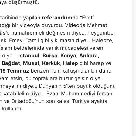
 aya düşürmüştü.
tarihinde yapılan
referandum
da “Evet”
adığı bir videoyla duyurdu. Videoda Mehmet
üs
‘e namahrem eli değmesin diye… Peygamber
deki Emevi Camii gibi yıkılmasın diye… Halep’te,
İslam beldelerinde varlık mücadelesi veren
ın diye…
İstanbul
,
Bursa
,
Konya
,
Ankara
,
z
Bağdat
,
Musul
,
Kerkük
,
Halep
gibi harap ve
15 Temmuz
benzeri hain kalkışmalar bir daha
vam etsin, bu topraklara huzur gelsin diye…
ndirmeyelim diye… Dünyanın 5’ten büyük olduğunu
ak katabilelim diye… Ezanı Muhammediyi fersah
’ın ve Ortadoğu’nun son kalesi Türkiye ayakta
 kullandı.