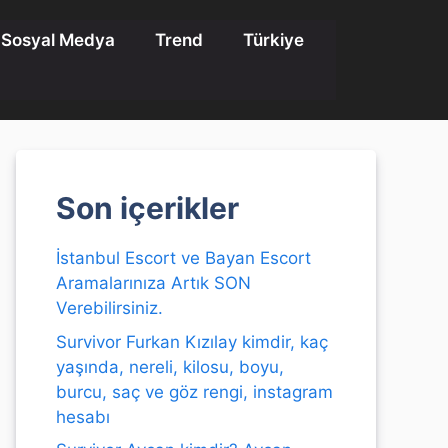
Sosyal Medya
Trend
Türkiye
Son içerikler
İstanbul Escort ve Bayan Escort
Aramalarınıza Artık SON
Verebilirsiniz.
Survivor Furkan Kızılay kimdir, kaç
yaşında, nereli, kilosu, boyu,
burcu, saç ve göz rengi, instagram
hesabı