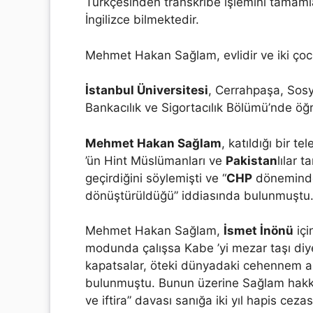
Türkçesinden transkribe işlemini tama
İngilizce bilmektedir.
Mehmet Hakan Sağlam, evlidir ve iki çoc
İstanbul Üniversitesi
, Cerrahpaşa, Sosy
Bankacılık ve Sigortacılık Bölümü’nde öğr
Mehmet Hakan Sağlam
, katıldığı bir 
’ün Hint Müslümanları ve
Pakistan
lılar 
geçirdiğini söylemişti ve “
CHP
döneminde 
dönüştürüldüğü” iddiasında bulunmuştu
Mehmet Hakan Sağlam,
İsmet İnönü
içi
modunda çalışsa Kabe ’yi mezar taşı diy
kapatsalar, öteki dünyadaki cehennem 
bulunmuştu. Bunun üzerine Sağlam hakkı
ve iftira” davası sanığa iki yıl hapis cez