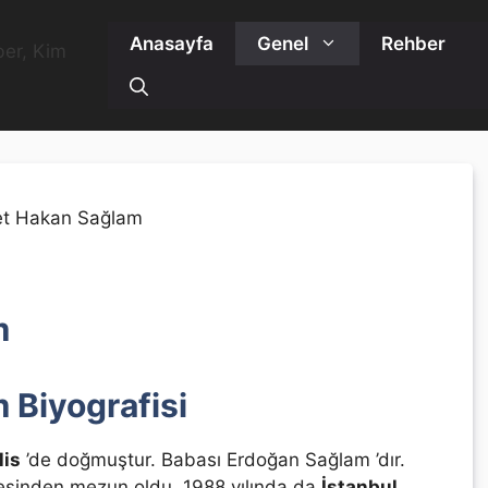
Anasayfa
Genel
Rehber
m
Biyografisi
lis
’de doğmuştur. Babası Erdoğan Sağlam ’dır.
esinden mezun oldu. 1988 yılında da
İstanbul