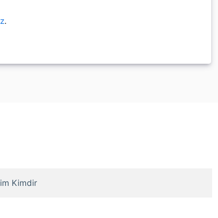
ız
.
im Kimdir