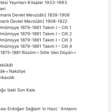
tesi Yayınları-Kitaplar 1933-1993
eri
Osmanlı Devlet Mevzûâtı) 1839-1908
smanlı Devlet Mevzûâtı) 1908-1922
mûmiyye 1879-1891 Takım I – Cilt 1
mûmiyye 1879-1891 Takım I – Cilt 2
mûmiyye 1879-1891 Takım I – Cilt 3
mûmiyye 1879-1891 Takım I – Cilt 4
1875-1881 Rüsûm-ı Sitte ’den Düyûn-ı
eskûkât
râk-ı Nakdiye
nkacılık
ğu ’daki Son Kale
ası Erdoğan Sağlam ’ın Hacc ’ Anılarını