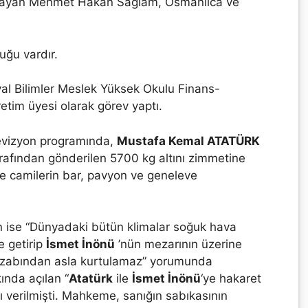
mlayan Mehmet Hakan Sağlam, Osmanlıca ve
uğu vardır.
al Bilimler Meslek Yüksek Okulu Finans-
etim üyesi olarak görev yaptı.
televizyon programında,
Mustafa Kemal ATATÜRK
tarafından gönderilen 5700 kg altını zimmetine
camilerin bar, pavyon ve geneleve
.
n ise “Dünyadaki bütün klimalar soğuk hava
e getirip
İsmet İnönü
’nün mezarının üzerine
azabından asla kurtulamaz” yorumunda
nda açılan “
Atatürk
ile
İsmet İnönü
‘ye hakaret
ası verilmişti. Mahkeme, sanığın sabıkasının