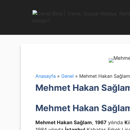
İçeriğe
atla
Anasayfa
»
Genel
»
Mehmet Hakan Sağlam
Mehmet Hakan Sağla
Mehmet Hakan Sağlam 
Mehmet Hakan Sağlam
,
1967
yılında
Ki
1984 yılında
İstanbul
Kabataş Erkek Lis