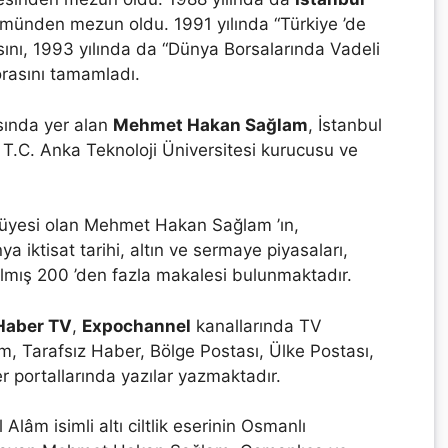
lümünden mezun oldu. 1991 yılında “Türkiye ’de
nsını, 1993 yılında da “Dünya Borsalarında Vadeli
torasını tamamladı.
asında yer alan
Mehmet Hakan Sağlam
, İstanbul
e T.C. Anka Teknoloji Üniversitesi kurucusu ve
ı üyesi olan Mehmet Hakan Sağlam ’ın,
a iktisat tarihi, altın ve sermaye piyasaları,
zılmış 200 ’den fazla makalesi bulunmaktadır.
Haber TV
,
Expochannel
kanallarında TV
 Tarafsız Haber, Bölge Postası, Ülke Postası,
er portallarında yazılar yazmaktadır.
Alâm isimli altı ciltlik eserinin Osmanlı