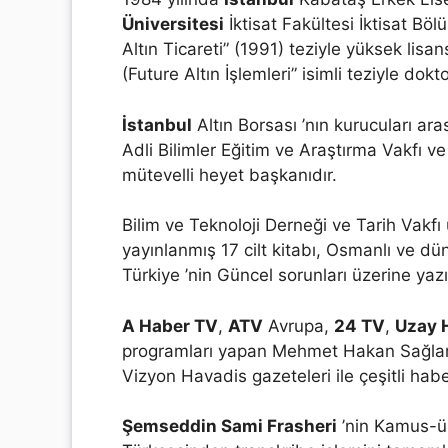
Üniversitesi
İktisat Fakültesi İktisat Bö
Altın Ticareti” (1991) teziyle yüksek lisa
(Future Altın İşlemleri” isimli teziyle dok
İstanbul
Altın Borsası ’nın kurucuları ar
Adli Bilimler Eğitim ve Araştırma Vakfı v
mütevelli heyet başkanıdır.
Bilim ve Teknoloji Derneği ve Tarih Vakf
yayınlanmış 17 cilt kitabı, Osmanlı ve düny
Türkiye ’nin Güncel sorunları üzerine ya
A Haber TV
,
ATV
Avrupa,
24 TV
,
Uzay 
programları yapan Mehmet Hakan Sağlam,
Vizyon Havadis gazeteleri ile çeşitli hab
Şemseddin Sami Frasheri
’nin Kamus-ül 